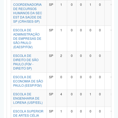
COORDENADORIA
SP
1
0
0
1
0
0
DE RECURSOS
HUMANOS DA SEC
EST DA SAÚDE DE
SP (CRH/SES-SP)
ESCOLA DE
SP
1
0
0
0
0
0
ADMINISTRAÇÃO
DE EMPRESAS DE
SÃO PAULO
(EAESP/FGV)
ESCOLA DE
SP
2
0
0
0
0
1
DIREITO DE SÃO
PAULO (FGV -
DIREITO SP)
ESCOLA DE
SP
0
0
0
0
0
0
ECONOMIA DE SÃO
PAULO (EESP/FGV)
ESCOLA DE
SP
4
0
0
1
0
3
ENGENHARIA DE
LORENA (USP/EEL)
ESCOLA SUPERIOR
SP
1
0
0
0
0
0
DE ARTES CÉLIA