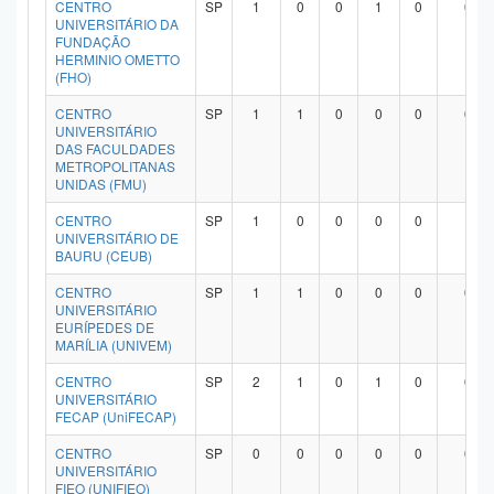
CENTRO
SP
1
0
0
1
0
0
UNIVERSITÁRIO DA
FUNDAÇÃO
HERMINIO OMETTO
(FHO)
CENTRO
SP
1
1
0
0
0
0
UNIVERSITÁRIO
DAS FACULDADES
METROPOLITANAS
UNIDAS (FMU)
CENTRO
SP
1
0
0
0
0
1
UNIVERSITÁRIO DE
BAURU (CEUB)
CENTRO
SP
1
1
0
0
0
0
UNIVERSITÁRIO
EURÍPEDES DE
MARÍLIA (UNIVEM)
CENTRO
SP
2
1
0
1
0
0
UNIVERSITÁRIO
FECAP (UniFECAP)
CENTRO
SP
0
0
0
0
0
0
UNIVERSITÁRIO
FIEO (UNIFIEO)