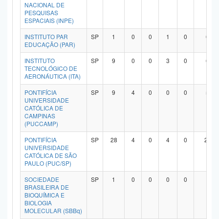
NACIONAL DE
PESQUISAS
ESPACIAIS (INPE)
INSTITUTO PAR
SP
1
0
0
1
0
0
EDUCAÇÃO (PAR)
INSTITUTO
SP
9
0
0
3
0
6
TECNOLÓGICO DE
AERONÁUTICA (ITA)
PONTIFÍCIA
SP
9
4
0
0
0
5
UNIVERSIDADE
CATÓLICA DE
CAMPINAS
(PUCCAMP)
PONTIFÍCIA
SP
28
4
0
4
0
20
UNIVERSIDADE
CATÓLICA DE SÃO
PAULO (PUC/SP)
SOCIEDADE
SP
1
0
0
0
0
1
BRASILEIRA DE
BIOQUÍMICA E
BIOLOGIA
MOLECULAR (SBBq)