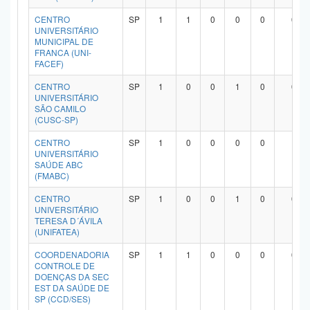
CENTRO
SP
1
1
0
0
0
0
UNIVERSITÁRIO
MUNICIPAL DE
FRANCA (UNI-
FACEF)
CENTRO
SP
1
0
0
1
0
0
UNIVERSITÁRIO
SÃO CAMILO
(CUSC-SP)
CENTRO
SP
1
0
0
0
0
1
UNIVERSITÁRIO
SAÚDE ABC
(FMABC)
CENTRO
SP
1
0
0
1
0
0
UNIVERSITÁRIO
TERESA D´ÁVILA
(UNIFATEA)
COORDENADORIA
SP
1
1
0
0
0
0
CONTROLE DE
DOENÇAS DA SEC
EST DA SAÚDE DE
SP (CCD/SES)