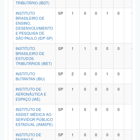
TRIBUTÁRIO (IBDT)
INSTITUTO
SP
1
0
0
1
0
0
BRASILEIRO DE
ENSINO,
DESENVOLVIMENTO
E PESQUISA DE
SÃO PAULO (IDP-SP)
INSTITUTO
SP
1
1
0
0
0
0
BRASILEIRO DE
ESTUDOS
TRIBUTÁRIOS (IBET)
INSTITUTO
SP
2
0
0
1
0
1
BUTANTAN (IBU)
INSTITUTO DE
SP
1
0
0
0
0
1
AERONÁUTICA E
ESPAÇO (IAE)
INSTITUTO DE
SP
1
0
0
0
0
1
ASSIST. MÉDICA AO
SERVIDOR PÚBLICO
ESTADUAL (IAMSPE)
INSTITUTO DE
SP
1
0
0
0
0
1
ENSINO E