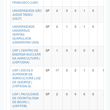
FRANCISCO (USF)
UNIVERSIDADE SÃO
SP
4
0
0
1
0
3
JUDAS TADEU
(USJT)
UNIVERSIDADE
SP
4
1
0
1
0
2
UNIVERSUS
VERITAS
GUARULHOS
(UNIVERITAS UNG)
USP ( CENTRO DE
SP
1
0
0
0
0
1
ENERGIA NUCLEAR
NA AGRICULTURA )
(USP/CENA)
USP ( ESCOLA
SP
17
0
2
1
0
14
SUPERIOR DE
AGRICULTURA LUIZ
DE QUEIROZ )
(USP/ESALQ)
USP ( FACULDADE
SP
2
0
0
0
0
2
DE ODONTOLOGIA
DE BAURU )
(USP/FOB)