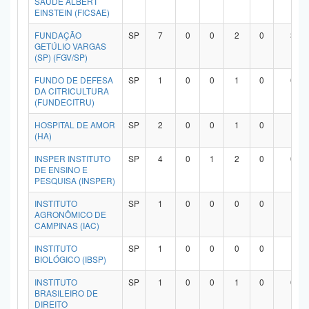
SAÚDE ALBERT
EINSTEIN (FICSAE)
FUNDAÇÃO
SP
7
0
0
2
0
3
GETÚLIO VARGAS
(SP) (FGV/SP)
FUNDO DE DEFESA
SP
1
0
0
1
0
0
DA CITRICULTURA
(FUNDECITRU)
HOSPITAL DE AMOR
SP
2
0
0
1
0
1
(HA)
INSPER INSTITUTO
SP
4
0
1
2
0
0
DE ENSINO E
PESQUISA (INSPER)
INSTITUTO
SP
1
0
0
0
0
1
AGRONÔMICO DE
CAMPINAS (IAC)
INSTITUTO
SP
1
0
0
0
0
1
BIOLÓGICO (IBSP)
INSTITUTO
SP
1
0
0
1
0
0
BRASILEIRO DE
DIREITO