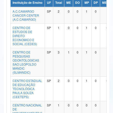
Instituição de Ensino
UF
Total
ME
DO
MP
DP
ME/DO
Ministério da Ciência, Tecnologia, Inovações e Comunicações
A.C.CAMARGO
SP
2
0
0
1
0
1
CANCER CENTER
Ministério do Meio Ambiente
(A.C.CAMARGO)
Ministério do Turismo
CENTRO DE
SP
1
0
0
1
0
0
ESTUDOS DE
DIREITO
Ministério do Desenvolvimento Regional
ECONOMICO E
SOCIAL (CEDES)
Controladoria-Geral da União
CENTRO DE
SP
3
1
0
1
0
1
PESQUISAS
Ministério da Mulher, da Família e dos Direitos Humanos
ODONTOLOGICAS
SAO LEOPOLDO
Secretaria-Geral
MANDIC
(SLMANDIC)
Secretaria de Governo
CENTRO ESTADUAL
SP
2
0
0
1
0
0
DE EDUCAÇÃO
Gabinete de Segurança Institucional
TECNOLÓGICA
PAULA SOUZA
(CEETEPS)
Advocacia-Geral da União
CENTRO NACIONAL
SP
1
0
0
0
0
1
Banco Central do Brasil
DE