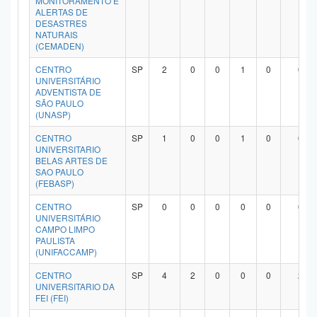
MONITORAMENTO E
ALERTAS DE
Planalto
DESASTRES
NATURAIS
(CEMADEN)
CENTRO
SP
2
0
0
1
0
0
UNIVERSITÁRIO
ADVENTISTA DE
SÃO PAULO
(UNASP)
CENTRO
SP
1
0
0
1
0
0
UNIVERSITARIO
BELAS ARTES DE
SAO PAULO
(FEBASP)
CENTRO
SP
0
0
0
0
0
0
UNIVERSITÁRIO
CAMPO LIMPO
PAULISTA
(UNIFACCAMP)
CENTRO
SP
4
2
0
0
0
2
UNIVERSITARIO DA
FEI (FEI)