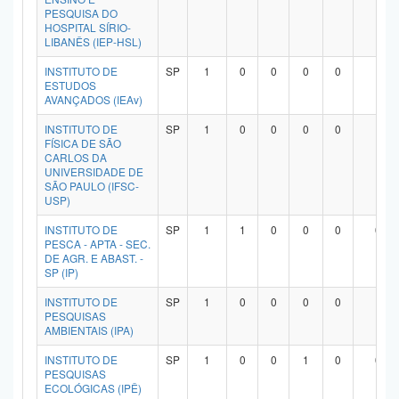
PESQUISA DO
HOSPITAL SÍRIO-
LIBANÊS (IEP-HSL)
INSTITUTO DE
SP
1
0
0
0
0
1
ESTUDOS
AVANÇADOS (IEAv)
INSTITUTO DE
SP
1
0
0
0
0
1
FÍSICA DE SÃO
CARLOS DA
UNIVERSIDADE DE
SÃO PAULO (IFSC-
USP)
INSTITUTO DE
SP
1
1
0
0
0
0
PESCA - APTA - SEC.
DE AGR. E ABAST. -
SP (IP)
INSTITUTO DE
SP
1
0
0
0
0
1
PESQUISAS
AMBIENTAIS (IPA)
INSTITUTO DE
SP
1
0
0
1
0
0
PESQUISAS
ECOLÓGICAS (IPÊ)