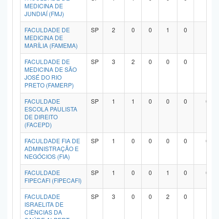
MEDICINA DE
JUNDIAÍ (FMJ)
FACULDADE DE
SP
2
0
0
1
0
1
MEDICINA DE
MARÍLIA (FAMEMA)
FACULDADE DE
SP
3
2
0
0
0
1
MEDICINA DE SÃO
JOSÉ DO RIO
PRETO (FAMERP)
FACULDADE
SP
1
1
0
0
0
0
ESCOLA PAULISTA
DE DIREITO
(FACEPD)
FACULDADE FIA DE
SP
1
0
0
0
0
0
ADMINISTRAÇÃO E
NEGÓCIOS (FIA)
FACULDADE
SP
1
0
0
1
0
0
FIPECAFI (FIPECAFI)
FACULDADE
SP
3
0
0
2
0
1
ISRAELITA DE
CIÊNCIAS DA