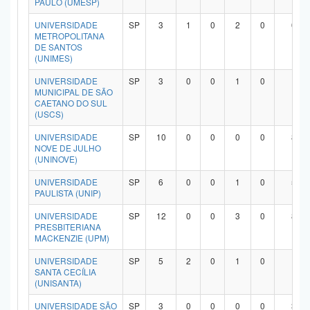
PAULO (UMESP)
UNIVERSIDADE
SP
3
1
0
2
0
0
METROPOLITANA
DE SANTOS
(UNIMES)
UNIVERSIDADE
SP
3
0
0
1
0
1
MUNICIPAL DE SÃO
CAETANO DO SUL
(USCS)
UNIVERSIDADE
SP
10
0
0
0
0
8
NOVE DE JULHO
(UNINOVE)
UNIVERSIDADE
SP
6
0
0
1
0
5
PAULISTA (UNIP)
UNIVERSIDADE
SP
12
0
0
3
0
8
PRESBITERIANA
MACKENZIE (UPM)
UNIVERSIDADE
SP
5
2
0
1
0
1
SANTA CECÍLIA
(UNISANTA)
UNIVERSIDADE SÃO
SP
3
0
0
0
0
3