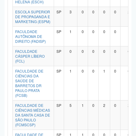
HELENA (ESCH)
ESCOLA SUPERIOR
SP
3
0
0
0
0
2
DE PROPAGANDA E
MARKETING (ESPM)
FACULDADE
SP
1
0
0
0
0
1
AUTÔNOMA DE
DIREITO (FADISP)
FACULDADE
SP
0
0
0
0
0
0
CÁSPER LÍBERO
(FCL)
FACULDADE DE
SP
1
0
0
1
0
0
CIÊNCIAS DA
SAÚDE DE
BARRETOS DR
PAULO PRATA
(FCSB)
FACULDADE DE
SP
5
1
0
2
0
2
CIÊNCIAS MÉDICAS
DA SANTA CASA DE
SÃO PAULO
(FCMSCSP)
FACULDADE DE
SP
1
1
0
0
0
0