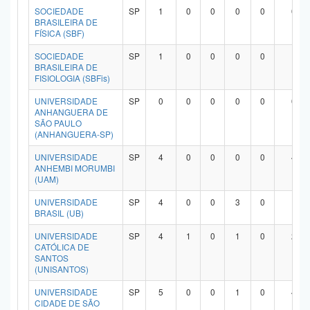
SOCIEDADE
SP
1
0
0
0
0
0
BRASILEIRA DE
FÍSICA (SBF)
SOCIEDADE
SP
1
0
0
0
0
1
BRASILEIRA DE
FISIOLOGIA (SBFis)
UNIVERSIDADE
SP
0
0
0
0
0
0
ANHANGUERA DE
SÃO PAULO
(ANHANGUERA-SP)
UNIVERSIDADE
SP
4
0
0
0
0
4
ANHEMBI MORUMBI
(UAM)
UNIVERSIDADE
SP
4
0
0
3
0
1
BRASIL (UB)
UNIVERSIDADE
SP
4
1
0
1
0
2
CATÓLICA DE
SANTOS
(UNISANTOS)
UNIVERSIDADE
SP
5
0
0
1
0
4
CIDADE DE SÃO