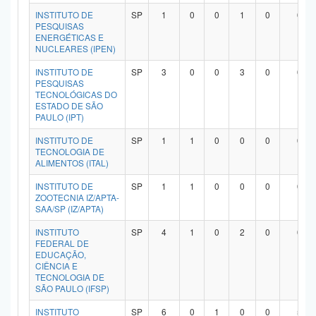
INSTITUTO DE
SP
1
0
0
1
0
0
PESQUISAS
ENERGÉTICAS E
NUCLEARES (IPEN)
INSTITUTO DE
SP
3
0
0
3
0
0
PESQUISAS
TECNOLÓGICAS DO
ESTADO DE SÃO
PAULO (IPT)
INSTITUTO DE
SP
1
1
0
0
0
0
TECNOLOGIA DE
ALIMENTOS (ITAL)
INSTITUTO DE
SP
1
1
0
0
0
0
ZOOTECNIA IZ/APTA-
SAA/SP (IZ/APTA)
INSTITUTO
SP
4
1
0
2
0
0
FEDERAL DE
EDUCAÇÃO,
CIÊNCIA E
TECNOLOGIA DE
SÃO PAULO (IFSP)
INSTITUTO
SP
6
0
1
0
0
5