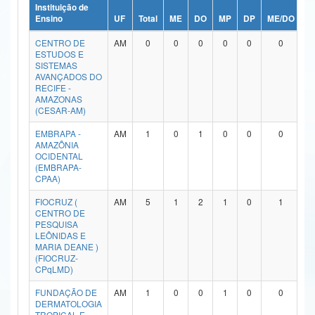
Instituição de
Ministério da Ciência, Tecnologia, Inovações e Comunicações
Ensino
UF
Total
ME
DO
MP
DP
ME/DO
M
CENTRO DE
AM
0
0
0
0
0
0
Ministério do Meio Ambiente
ESTUDOS E
SISTEMAS
Ministério do Turismo
AVANÇADOS DO
RECIFE -
AMAZONAS
Ministério do Desenvolvimento Regional
(CESAR-AM)
Controladoria-Geral da União
EMBRAPA -
AM
1
0
1
0
0
0
AMAZÔNIA
OCIDENTAL
Ministério da Mulher, da Família e dos Direitos Humanos
(EMBRAPA-
CPAA)
Secretaria-Geral
FIOCRUZ (
AM
5
1
2
1
0
1
CENTRO DE
Secretaria de Governo
PESQUISA
LEÔNIDAS E
Gabinete de Segurança Institucional
MARIA DEANE )
(FIOCRUZ-
CPqLMD)
Advocacia-Geral da União
FUNDAÇÃO DE
AM
1
0
0
1
0
0
Banco Central do Brasil
DERMATOLOGIA
TROPICAL E