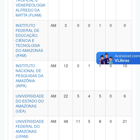
VENEREOLOGIA
Planalto
ALFREDO DA
MATTA (FUAM)
INSTITUTO
AM
3
0
0
1
0
0
FEDERAL DE
EDUCAÇÃO,
CIÊNCIA E
TECNOLOGIA
DO AMAZONAS
(IFAM)
INSTITUTO
AM
12
0
1
1
0
10
NACIONAL DE
PESQUISAS DA
AMAZÔNIA
(INPA)
UNIVERSIDADE
AM
22
5
4
5
0
6
DO ESTADO DO
AMAZONAS
(UEA)
UNIVERSIDADE
AM
48
11
5
8
0
21
FEDERAL DO
AMAZONAS
(UFAM)