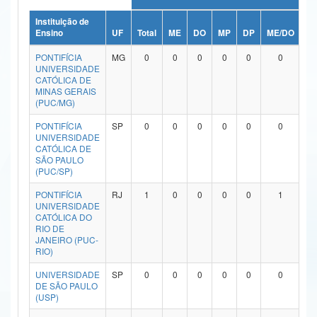
Ministério da Ciência, Tecnologia, Inovações e Comunicações
Instituição de
Ensino
UF
Total
ME
DO
MP
DP
ME/DO
M
Ministério do Meio Ambiente
PONTIFÍCIA
MG
0
0
0
0
0
0
UNIVERSIDADE
Ministério do Turismo
CATÓLICA DE
MINAS GERAIS
(PUC/MG)
Ministério do Desenvolvimento Regional
PONTIFÍCIA
SP
0
0
0
0
0
0
Controladoria-Geral da União
UNIVERSIDADE
CATÓLICA DE
SÃO PAULO
Ministério da Mulher, da Família e dos Direitos Humanos
(PUC/SP)
Secretaria-Geral
PONTIFÍCIA
RJ
1
0
0
0
0
1
UNIVERSIDADE
Secretaria de Governo
CATÓLICA DO
RIO DE
JANEIRO (PUC-
Gabinete de Segurança Institucional
RIO)
Advocacia-Geral da União
UNIVERSIDADE
SP
0
0
0
0
0
0
DE SÃO PAULO
(USP)
Banco Central do Brasil