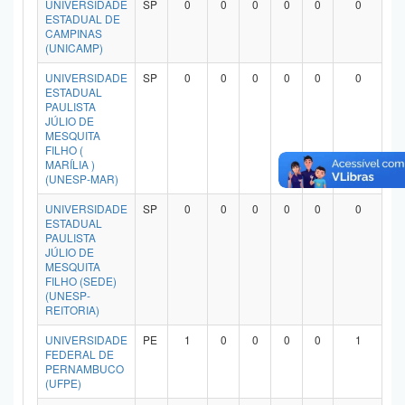
UNIVERSIDADE
SP
0
0
0
0
0
0
Planalto
ESTADUAL DE
CAMPINAS
(UNICAMP)
UNIVERSIDADE
SP
0
0
0
0
0
0
ESTADUAL
PAULISTA
JÚLIO DE
MESQUITA
FILHO (
MARÍLIA )
(UNESP-MAR)
UNIVERSIDADE
SP
0
0
0
0
0
0
ESTADUAL
PAULISTA
JÚLIO DE
MESQUITA
FILHO (SEDE)
(UNESP-
REITORIA)
UNIVERSIDADE
PE
1
0
0
0
0
1
FEDERAL DE
PERNAMBUCO
(UFPE)