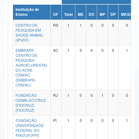
Ministério da Ciência, Tecnologia, Inovações e Comunicações
Instituição de
Ensino
UF
Total
ME
DO
MP
DP
ME/DO
Ministério do Meio Ambiente
CENTRO DE
RS
1
1
0
0
0
0
PESQUISA EM
Ministério do Turismo
SAÚDE ANIMAL
(IPVDF)
Ministério do Desenvolvimento Regional
EMBRAPA -
AC
1
0
0
0
0
1
CENTRO DE
Controladoria-Geral da União
PESQUISA
AGROFLORESTAL
DO ACRE -
Ministério da Mulher, da Família e dos Direitos Humanos
CPAFAC
(EMBRAPA-
Secretaria-Geral
CPAFAC)
Secretaria de Governo
FUNDACAO
RJ
1
0
0
1
0
0
OSWALDO CRUZ
(FIOCRUZ)
Gabinete de Segurança Institucional
(FIOCRUZ)
Advocacia-Geral da União
FUNDAÇÃO
PI
1
0
0
0
0
1
UNIVERSIDADE
FEDERAL DO
Banco Central do Brasil
PIAUÍ (FUFPI)