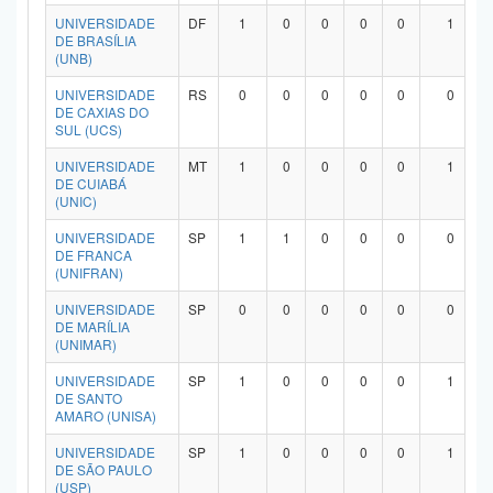
Planalto
UNIVERSIDADE
DF
1
0
0
0
0
1
DE BRASÍLIA
(UNB)
UNIVERSIDADE
RS
0
0
0
0
0
0
DE CAXIAS DO
SUL (UCS)
UNIVERSIDADE
MT
1
0
0
0
0
1
DE CUIABÁ
(UNIC)
UNIVERSIDADE
SP
1
1
0
0
0
0
DE FRANCA
(UNIFRAN)
UNIVERSIDADE
SP
0
0
0
0
0
0
DE MARÍLIA
(UNIMAR)
UNIVERSIDADE
SP
1
0
0
0
0
1
DE SANTO
AMARO (UNISA)
UNIVERSIDADE
SP
1
0
0
0
0
1
DE SÃO PAULO
(USP)