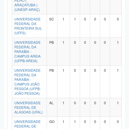
FILHO (
ARAÇATUBA )
(UNESP-ARAÇ)
UNIVERSIDADE
SC
1
1
0
0
0
0
FEDERAL DA
FRONTEIRA SUL
(UFFS)
UNIVERSIDADE
PB
1
0
0
0
0
1
FEDERAL DA
PARAÍBA -
CAMPUS AREIA
(UFPB-AREIA)
UNIVERSIDADE
PB
1
0
0
0
0
1
FEDERAL DA
PARAÍBA -
CAMPUS JOÃO
PESSOA (UFPB-
JOÃO PESSOA)
UNIVERSIDADE
AL
1
0
0
0
0
1
FEDERAL DE
ALAGOAS (UFAL)
UNIVERSIDADE
GO
1
1
0
0
0
0
FEDERAL DE