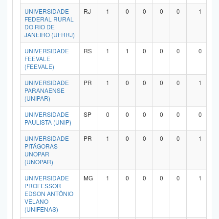
UNIVERSIDADE
RJ
1
0
0
0
0
1
FEDERAL RURAL
DO RIO DE
JANEIRO (UFRRJ)
UNIVERSIDADE
RS
1
1
0
0
0
0
FEEVALE
(FEEVALE)
UNIVERSIDADE
PR
1
0
0
0
0
1
PARANAENSE
(UNIPAR)
UNIVERSIDADE
SP
0
0
0
0
0
0
PAULISTA (UNIP)
UNIVERSIDADE
PR
1
0
0
0
0
1
PITÁGORAS
UNOPAR
(UNOPAR)
UNIVERSIDADE
MG
1
0
0
0
0
1
PROFESSOR
EDSON ANTÔNIO
VELANO
(UNIFENAS)