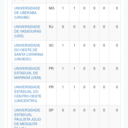
UNIVERSIDADE
MG
1
1
0
0
0
0
DE UBERABA
(UNIUBE)
UNIVERSIDADE
RJ
0
0
0
0
0
0
DE VASSOURAS
(USS)
UNIVERSIDADE
SC
1
1
0
0
0
0
DO OESTE DE
SANTA CATARINA
(UNOESC)
UNIVERSIDADE
PR
1
1
0
0
0
0
ESTADUAL DE
MARINGÁ (UEM)
UNIVERSIDADE
PR
1
1
0
0
0
0
ESTADUAL DO
CENTRO-OESTE
(UNICENTRO)
UNIVERSIDADE
SP
0
0
0
0
0
0
ESTADUAL
PAULISTA JÚLIO
DE MESQUITA