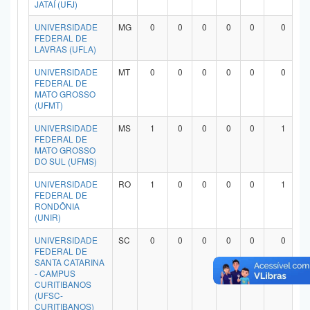
JATAÍ (UFJ)
UNIVERSIDADE
MG
0
0
0
0
0
0
FEDERAL DE
LAVRAS (UFLA)
UNIVERSIDADE
MT
0
0
0
0
0
0
FEDERAL DE
MATO GROSSO
(UFMT)
UNIVERSIDADE
MS
1
0
0
0
0
1
FEDERAL DE
MATO GROSSO
DO SUL (UFMS)
UNIVERSIDADE
RO
1
0
0
0
0
1
FEDERAL DE
RONDÔNIA
(UNIR)
UNIVERSIDADE
SC
0
0
0
0
0
0
FEDERAL DE
SANTA CATARINA
- CAMPUS
CURITIBANOS
(UFSC-
CURITIBANOS)