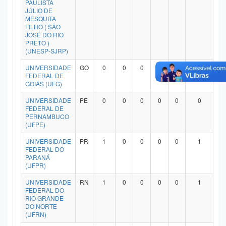
PAULISTA
Planalto
JÚLIO DE
MESQUITA
FILHO ( SÃO
JOSÉ DO RIO
PRETO )
(UNESP-SJRP)
UNIVERSIDADE
GO
0
0
0
0
0
0
FEDERAL DE
GOIÁS (UFG)
UNIVERSIDADE
PE
0
0
0
0
0
0
FEDERAL DE
PERNAMBUCO
(UFPE)
UNIVERSIDADE
PR
1
0
0
0
0
1
FEDERAL DO
PARANÁ
(UFPR)
UNIVERSIDADE
RN
1
0
0
0
0
1
FEDERAL DO
RIO GRANDE
DO NORTE
(UFRN)