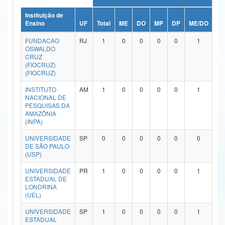
Ministério da Ciência, Tecnologia, Inovações e Comunicações
Instituição de
Ensino
UF
Total
ME
DO
MP
DP
ME/DO
MP
Ministério do Meio Ambiente
FUNDACAO
RJ
1
0
0
0
0
1
OSWALDO
Ministério do Turismo
CRUZ
(FIOCRUZ)
(FIOCRUZ)
Ministério do Desenvolvimento Regional
INSTITUTO
AM
1
0
0
0
0
1
Controladoria-Geral da União
NACIONAL DE
PESQUISAS DA
AMAZÔNIA
Ministério da Mulher, da Família e dos Direitos Humanos
(INPA)
Secretaria-Geral
UNIVERSIDADE
SP
0
0
0
0
0
0
DE SÃO PAULO
Secretaria de Governo
(USP)
UNIVERSIDADE
PR
1
0
0
0
0
1
Gabinete de Segurança Institucional
ESTADUAL DE
LONDRINA
Advocacia-Geral da União
(UEL)
UNIVERSIDADE
SP
1
0
0
0
0
1
Banco Central do Brasil
ESTADUAL