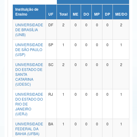
Ministério da Ciência, Tecnologia, Inovações e Comunicações
Instituição de
Ensino
UF
Total
ME
DO
MP
DP
ME/DO
M
Ministério do Meio Ambiente
UNIVERSIDADE
DF
2
0
0
0
0
2
DE BRASÍLIA
Ministério do Turismo
(UNB)
UNIVERSIDADE
SP
1
0
0
0
0
1
Ministério do Desenvolvimento Regional
DE SÃO PAULO
(USP)
Controladoria-Geral da União
UNIVERSIDADE
SC
2
0
0
0
0
2
Ministério da Mulher, da Família e dos Direitos Humanos
DO ESTADO DE
SANTA
CATARINA
Secretaria-Geral
(UDESC)
Secretaria de Governo
UNIVERSIDADE
RJ
1
0
0
0
0
1
DO ESTADO DO
RIO DE
Gabinete de Segurança Institucional
JANEIRO
(UERJ)
Advocacia-Geral da União
UNIVERSIDADE
BA
1
0
0
0
0
1
FEDERAL DA
Banco Central do Brasil
BAHIA (UFBA)