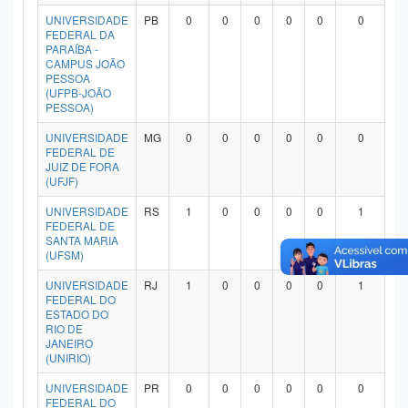
Planalto
UNIVERSIDADE
PB
0
0
0
0
0
0
FEDERAL DA
PARAÍBA -
CAMPUS JOÃO
PESSOA
(UFPB-JOÃO
PESSOA)
UNIVERSIDADE
MG
0
0
0
0
0
0
FEDERAL DE
JUIZ DE FORA
(UFJF)
UNIVERSIDADE
RS
1
0
0
0
0
1
FEDERAL DE
SANTA MARIA
(UFSM)
UNIVERSIDADE
RJ
1
0
0
0
0
1
FEDERAL DO
ESTADO DO
RIO DE
JANEIRO
(UNIRIO)
UNIVERSIDADE
PR
0
0
0
0
0
0
FEDERAL DO