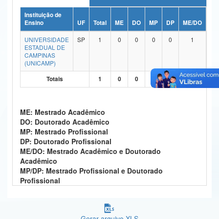
Ministério da Ciência, Tecnologia, Inovações e Comunicações
Instituição de
Ensino
UF
Total
ME
DO
MP
DP
ME/DO
MP
Ministério do Meio Ambiente
UNIVERSIDADE
SP
1
0
0
0
0
1
ESTADUAL DE
Ministério do Turismo
CAMPINAS
(UNICAMP)
Ministério do Desenvolvimento Regional
Totais
1
0
0
0
0
1
Controladoria-Geral da União
Ministério da Mulher, da Família e dos Direitos Humanos
ME: Mestrado Acadêmico
DO: Doutorado Acadêmico
Secretaria-Geral
MP: Mestrado Profissional
DP: Doutorado Profissional
Secretaria de Governo
ME/DO: Mestrado Acadêmico e Doutorado
Acadêmico
Gabinete de Segurança Institucional
MP/DP: Mestrado Profissional e Doutorado
Profissional
Advocacia-Geral da União
Banco Central do Brasil
Gerar arquivo XLS