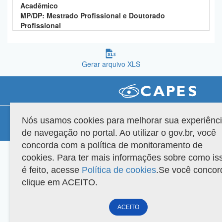
Acadêmico
Planalto
MP/DP: Mestrado Profissional e Doutorado
Profissional
Gerar arquivo XLS
Compatibilidade
Nós usamos cookies para melhorar sua experiênc
de navegação no portal. Ao utilizar o gov.br, você
Versão do sistema: 3.88.9
Copyright 2022 Capes. Todos os direitos reservados.
concorda com a política de monitoramento de
cookies. Para ter mais informações sobre como is
é feito, acesse
Política de cookies
.Se você concor
clique em ACEITO.
ACEITO