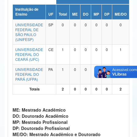
Ministério da Ciência, Tecnologia, Inovações e Comunicações
Instituição de
Ensino
UF
Total
ME
DO
MP
DP
ME/DO
MP
Ministério do Meio Ambiente
UNIVERSIDADE
SP
0
0
0
0
0
0
FEDERAL DE
Ministério do Turismo
SÃO PAULO
(UNIFESP)
Ministério do Desenvolvimento Regional
UNIVERSIDADE
CE
1
0
0
0
0
1
FEDERAL DO
Controladoria-Geral da União
CEARÁ (UFC)
Ministério da Mulher, da Família e dos Direitos Humanos
UNIVERSIDADE
PA
1
0
0
0
0
1
FEDERAL DO
PARÁ (UFPA)
Secretaria-Geral
Totais
2
0
0
0
0
2
Secretaria de Governo
Gabinete de Segurança Institucional
ME: Mestrado Acadêmico
DO: Doutorado Acadêmico
Advocacia-Geral da União
MP: Mestrado Profissional
DP: Doutorado Profissional
Banco Central do Brasil
ME/DO: Mestrado Acadêmico e Doutorado