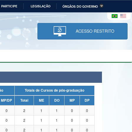
PARTICIPE
LEGISLAÇÃO
ÓRGÃOS DO GOVERNO
stério da Economia
Ministério da Infraestrutura
stério de Minas e Energia
Ministério da Ciência,
Tecnologia, Inovações e
ACESSO RESTRITO
Comunicações
tério da Mulher, da Família
Secretaria-Geral
s Direitos Humanos
lto
uação
Totais de Cursos de pós-graduação
MP/DP
Total
ME
DO
MP
DP
0
2
1
1
0
0
0
2
1
1
0
0
0
2
1
1
0
0