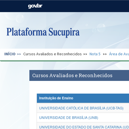
Casa Civil
Ministério da Justiça e
Segurança Pública
Ministério da Agricultura,
Ministério da Educação
Pecuária e Abastecimento
Ministério do Meio Ambiente
Ministério do Turismo
INÍCIO
Cursos Avaliados e Reconhecidos
Nota 5
Área de Ava
Secretaria de Governo
Gabinete de Segurança
Institucional
Cursos Avaliados e Reconhecidos
Instituição de Ensino
UNIVERSIDADE CATÓLICA DE BRASÍLIA (UCB-TAG)
UNIVERSIDADE DE BRASÍLIA (UNB)
UNIVERSIDADE DO ESTADO DE SANTA CATARINA (U