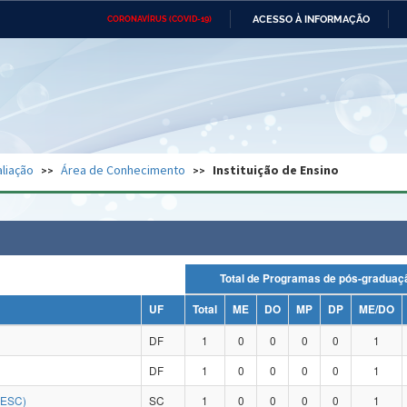
ACESSO À INFORMAÇÃO
CORONAVÍRUS (COVID-19)
Ministério da Defesa
Ministério das Relações
Mini
Exteriores
IR
PARA
O
CONTEÚDO
Ministério da Cidadania
Ministério da Saúde
Mini
Ministério do Desenvolvimento
Controladoria-Geral da União
Minis
Regional
e do
liação
Área de Conhecimento
Instituição de Ensino
Advocacia-Geral da União
Banco Central do Brasil
Plana
Total de Programas de pós-grad
UF
Total
ME
DO
MP
DP
ME/DO
DF
1
0
0
0
0
1
DF
1
0
0
0
0
1
DESC)
SC
1
0
0
0
0
1