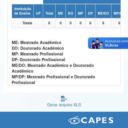
Ministério da Ciência, Tecnologia, Inovações e Comunicações
Instituição
de Ensino
UF
Total
ME
DO
MP
DP
ME/DO
MP/DP
Ministério do Meio Ambiente
Totais
0
0
0
0
0
0
0
Ministério do Turismo
Ministério do Desenvolvimento Regional
ME: Mestrado Acadêmico
DO: Doutorado Acadêmico
Controladoria-Geral da União
MP: Mestrado Profissional
DP: Doutorado Profissional
Ministério da Mulher, da Família e dos Direitos Humanos
ME/DO: Mestrado Acadêmico e Doutorado
Acadêmico
Secretaria-Geral
MP/DP: Mestrado Profissional e Doutorado
Profissional
Secretaria de Governo
Gabinete de Segurança Institucional
Gerar arquivo XLS
Advocacia-Geral da União
Banco Central do Brasil