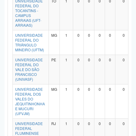
UNIVERSIDADE
TO
1
0
0
0
0
0
FEDERAL DO
TOCANTINS -
CAMPUS
ARRAIAS (UFT-
ARRAIAS)
UNIVERSIDADE
MG
1
0
0
0
0
0
FEDERAL DO
TRIÂNGULO
MINEIRO (UFTM)
UNIVERSIDADE
PE
1
0
0
0
0
0
FEDERAL DO
VALE DO SÃO
FRANCISCO
(UNIVASF)
UNIVERSIDADE
MG
1
0
0
0
0
0
FEDERAL DOS
VALES DO
JEQUITINHONHA
E MUCURI
(UFVJM)
UNIVERSIDADE
RJ
1
0
0
0
0
0
FEDERAL
FLUMINENSE