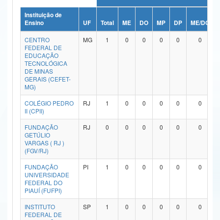
Ministério da Ciência, Tecnologia, Inovações e Comunicações
Instituição de
Ensino
UF
Total
ME
DO
MP
DP
ME/DO
Ministério do Meio Ambiente
CENTRO
MG
1
0
0
0
0
0
FEDERAL DE
Ministério do Turismo
EDUCAÇÃO
TECNOLÓGICA
DE MINAS
Ministério do Desenvolvimento Regional
GERAIS (CEFET-
MG)
Controladoria-Geral da União
COLÉGIO PEDRO
RJ
1
0
0
0
0
0
II (CPII)
Ministério da Mulher, da Família e dos Direitos Humanos
FUNDAÇÃO
RJ
0
0
0
0
0
0
Secretaria-Geral
GETÚLIO
VARGAS ( RJ )
Secretaria de Governo
(FGV/RJ)
FUNDAÇÃO
PI
1
0
0
0
0
0
Gabinete de Segurança Institucional
UNIVERSIDADE
FEDERAL DO
Advocacia-Geral da União
PIAUÍ (FUFPI)
INSTITUTO
SP
1
0
0
0
0
0
Banco Central do Brasil
FEDERAL DE