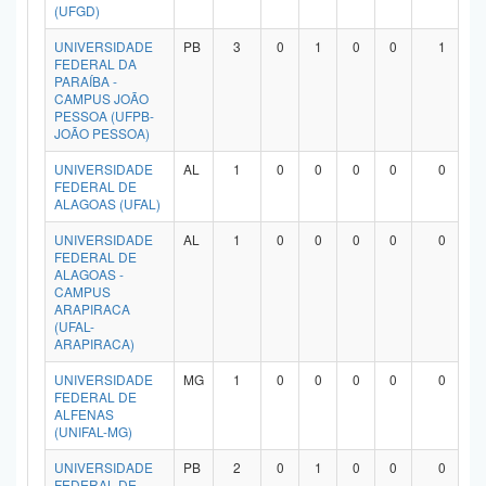
(UFGD)
UNIVERSIDADE
PB
3
0
1
0
0
1
FEDERAL DA
PARAÍBA -
CAMPUS JOÃO
PESSOA (UFPB-
JOÃO PESSOA)
UNIVERSIDADE
AL
1
0
0
0
0
0
FEDERAL DE
ALAGOAS (UFAL)
UNIVERSIDADE
AL
1
0
0
0
0
0
FEDERAL DE
ALAGOAS -
CAMPUS
ARAPIRACA
(UFAL-
ARAPIRACA)
UNIVERSIDADE
MG
1
0
0
0
0
0
FEDERAL DE
ALFENAS
(UNIFAL-MG)
UNIVERSIDADE
PB
2
0
1
0
0
0
FEDERAL DE