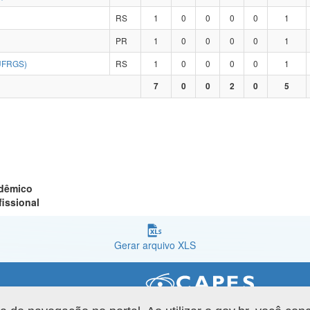
RS
1
0
0
0
0
1
PR
1
0
0
0
0
1
UFRGS)
RS
1
0
0
0
0
1
7
0
0
2
0
5
adêmico
fissional
Gerar arquivo XLS