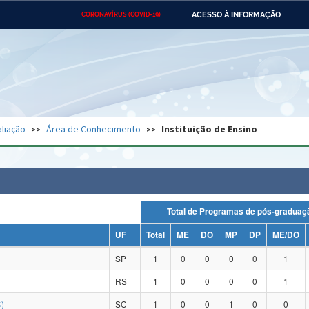
ACESSO À INFORMAÇÃO
CORONAVÍRUS (COVID-19)
Ministério da Defesa
Ministério das Relações
Mini
Exteriores
IR
PARA
O
CONTEÚDO
Ministério da Cidadania
Ministério da Saúde
Mini
Ministério do Desenvolvimento
Controladoria-Geral da União
Minis
Regional
e do
liação
Área de Conhecimento
Instituição de Ensino
Advocacia-Geral da União
Banco Central do Brasil
Plana
Total de Programas de pós-grad
UF
Total
ME
DO
MP
DP
ME/DO
SP
1
0
0
0
0
1
RS
1
0
0
0
0
1
)
SC
1
0
0
1
0
0