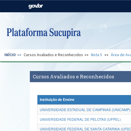
Casa Civil
Ministério da Justiça e
Segurança Pública
Ministério da Agricultura,
Ministério da Educação
Pecuária e Abastecimento
Ministério do Meio Ambiente
Ministério do Turismo
INÍCIO
Cursos Avaliados e Reconhecidos
Nota 5
Área de Ava
Secretaria de Governo
Gabinete de Segurança
Institucional
Cursos Avaliados e Reconhecidos
Instituição de Ensino
UNIVERSIDADE ESTADUAL DE CAMPINAS (UNICAMP)
UNIVERSIDADE FEDERAL DE PELOTAS (UFPEL)
UNIVERSIDADE FEDERAL DE SANTA CATARINA (UFSC