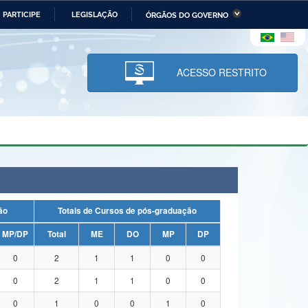
PARTICIPE
LEGISLAÇÃO
ÓRGÃOS DO GOVERNO
stério da Economia
Ministério da Infraestrutura
stério de Minas e Energia
Ministério da Ciência,
Tecnologia, Inovações e
ACESSO RESTRITO
Comunicações
tério da Mulher, da Família
Secretaria-Geral
s Direitos Humanos
lto
uação
Totais de Cursos de pós-graduação
MP/DP
Total
ME
DO
MP
DP
0
2
1
1
0
0
0
2
1
1
0
0
0
1
0
0
1
0