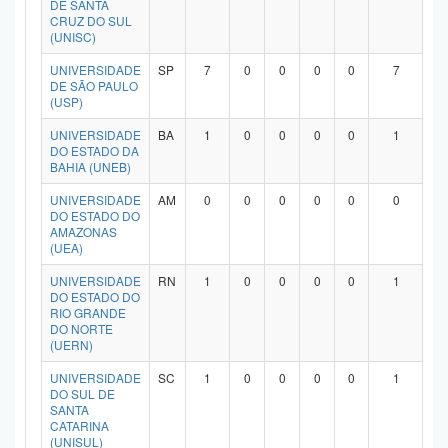
DE SANTA
Planalto
CRUZ DO SUL
(UNISC)
UNIVERSIDADE
SP
7
0
0
0
0
7
DE SÃO PAULO
(USP)
UNIVERSIDADE
BA
1
0
0
0
0
1
DO ESTADO DA
BAHIA (UNEB)
UNIVERSIDADE
AM
0
0
0
0
0
0
DO ESTADO DO
AMAZONAS
(UEA)
UNIVERSIDADE
RN
1
0
0
0
0
1
DO ESTADO DO
RIO GRANDE
DO NORTE
(UERN)
UNIVERSIDADE
SC
1
0
0
0
0
1
DO SUL DE
SANTA
CATARINA
(UNISUL)