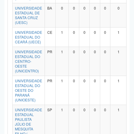
UNIVERSIDADE
BA
0
0
0
0
0
0
ESTADUAL DE
SANTA CRUZ
(UESC)
UNIVERSIDADE
CE
1
0
0
0
0
1
ESTADUAL DO
CEARÁ (UECE)
UNIVERSIDADE
PR
1
0
0
0
0
1
ESTADUAL DO
CENTRO-
OESTE
(UNICENTRO)
UNIVERSIDADE
PR
1
0
0
0
0
1
ESTADUAL DO
OESTE DO
PARANÁ
(UNIOESTE)
UNIVERSIDADE
SP
1
0
0
0
0
1
ESTADUAL
PAULISTA
JÚLIO DE
MESQUITA
FILHO (