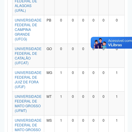
FEDERAL DE
ALAGOAS
(UFAL)
UNIVERSIDADE
PB
0
0
0
0
0
0
FEDERAL DE
CAMPINA
GRANDE
(UFCG)
UNIVERSIDADE
GO
0
0
0
0
0
0
FEDERAL DE
CATALÃO
(UFCAT)
UNIVERSIDADE
MG
1
0
0
0
0
1
FEDERAL DE
JUIZ DE FORA
(UFJF)
UNIVERSIDADE
MT
1
0
0
0
0
1
FEDERAL DE
MATO GROSSO
(UFMT)
UNIVERSIDADE
MS
1
0
0
0
0
1
FEDERAL DE
MATO GROSSO