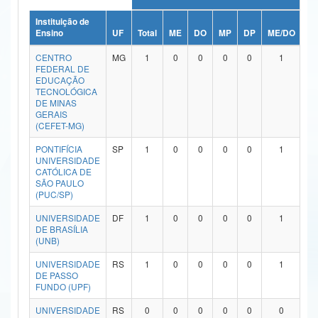
Ministério da Ciência, Tecnologia, Inovações e Comunicações
Instituição de
Ensino
UF
Total
ME
DO
MP
DP
ME/DO
M
Ministério do Meio Ambiente
CENTRO
MG
1
0
0
0
0
1
FEDERAL DE
Ministério do Turismo
EDUCAÇÃO
TECNOLÓGICA
DE MINAS
Ministério do Desenvolvimento Regional
GERAIS
(CEFET-MG)
Controladoria-Geral da União
PONTIFÍCIA
SP
1
0
0
0
0
1
UNIVERSIDADE
Ministério da Mulher, da Família e dos Direitos Humanos
CATÓLICA DE
SÃO PAULO
Secretaria-Geral
(PUC/SP)
Secretaria de Governo
UNIVERSIDADE
DF
1
0
0
0
0
1
DE BRASÍLIA
(UNB)
Gabinete de Segurança Institucional
UNIVERSIDADE
RS
1
0
0
0
0
1
Advocacia-Geral da União
DE PASSO
FUNDO (UPF)
Banco Central do Brasil
UNIVERSIDADE
RS
0
0
0
0
0
0