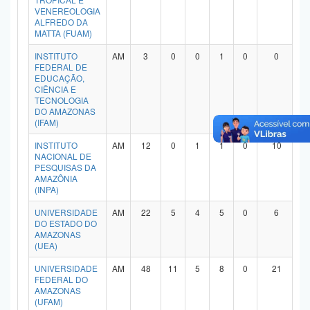
VENEREOLOGIA
Planalto
ALFREDO DA
MATTA (FUAM)
INSTITUTO
AM
3
0
0
1
0
0
FEDERAL DE
EDUCAÇÃO,
CIÊNCIA E
TECNOLOGIA
DO AMAZONAS
(IFAM)
INSTITUTO
AM
12
0
1
1
0
10
NACIONAL DE
PESQUISAS DA
AMAZÔNIA
(INPA)
UNIVERSIDADE
AM
22
5
4
5
0
6
DO ESTADO DO
AMAZONAS
(UEA)
UNIVERSIDADE
AM
48
11
5
8
0
21
FEDERAL DO
AMAZONAS
(UFAM)