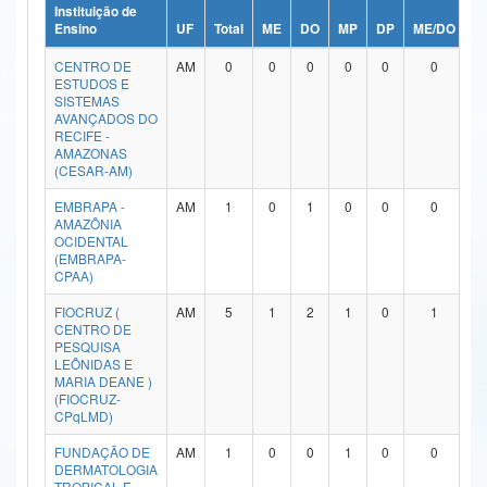
Instituição de
Ministério da Ciência, Tecnologia, Inovações e Comunicações
Ensino
UF
Total
ME
DO
MP
DP
ME/DO
M
CENTRO DE
AM
0
0
0
0
0
0
Ministério do Meio Ambiente
ESTUDOS E
SISTEMAS
Ministério do Turismo
AVANÇADOS DO
RECIFE -
AMAZONAS
Ministério do Desenvolvimento Regional
(CESAR-AM)
Controladoria-Geral da União
EMBRAPA -
AM
1
0
1
0
0
0
AMAZÔNIA
OCIDENTAL
Ministério da Mulher, da Família e dos Direitos Humanos
(EMBRAPA-
CPAA)
Secretaria-Geral
FIOCRUZ (
AM
5
1
2
1
0
1
CENTRO DE
Secretaria de Governo
PESQUISA
LEÔNIDAS E
Gabinete de Segurança Institucional
MARIA DEANE )
(FIOCRUZ-
CPqLMD)
Advocacia-Geral da União
FUNDAÇÃO DE
AM
1
0
0
1
0
0
Banco Central do Brasil
DERMATOLOGIA
TROPICAL E