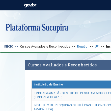
Casa Civil
Ministério da Justiça e
Segurança Pública
Ministério da Agricultura,
Ministério da Educação
Pecuária e Abastecimento
Ministério do Meio Ambiente
Ministério do Turismo
INÍCIO
Cursos Avaliados e Reconhecidos
Região
UF
Ins
Secretaria de Governo
Gabinete de Segurança
Institucional
Cursos Avaliados e Reconhecidos
Instituição de Ensino
EMBRAPA-AMAPÁ - CENTRO DE PESQUISA AGROFLO
(EMBRAPA-CPAFAP)
INSTITUTO DE PESQUISAS CIENTÍFICAS E TECNOLÓ
AMAPÁ (IEPA)