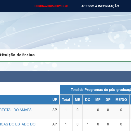
ACESSO À INFORMAÇÃO
CORONAVÍRUS (COVID-19)
Ministério da Defesa
Ministério das Relações
Mini
Exteriores
IR
PARA
O
CONTEÚDO
Ministério da Cidadania
Ministério da Saúde
Mini
Ministério do Desenvolvimento
Controladoria-Geral da União
Minis
Regional
e do
tituição de Ensino
Advocacia-Geral da União
Banco Central do Brasil
Plana
Total de Programas de pós-grad
UF
Total
ME
DO
MP
DP
ME/DO
RESTAL DO AMAPÁ
AP
1
0
1
0
0
0
GICAS DO ESTADO DO
AP
1
0
1
0
0
0