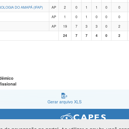
OLOGIA DO AMAPÁ (IFAP)
AP
2
0
1
1
0
0
AP
1
0
1
0
0
0
AP
19
7
3
3
0
2
24
7
7
4
0
2
adêmico
fissional
Gerar arquivo XLS