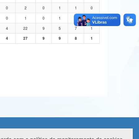
0
2
0
1
1
0
0
1
0
1
0
0
4
22
9
5
7
1
4
27
9
9
8
1