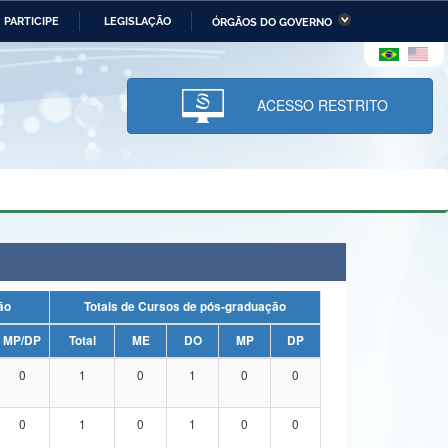
PARTICIPE
LEGISLAÇÃO
ÓRGÃOS DO GOVERNO
stério da Economia
Ministério da Infraestrutura
stério de Minas e Energia
Ministério da Ciência,
Tecnologia, Inovações e
ACESSO RESTRITO
Comunicações
tério da Mulher, da Família
Secretaria-Geral
s Direitos Humanos
lto
uação
Totais de Cursos de pós-graduação
MP/DP
Total
ME
DO
MP
DP
0
1
0
1
0
0
0
1
0
1
0
0