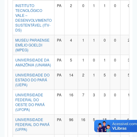
INSTITUTO
PA
2
0
1
1
0
0
Planalto
TECNOLÓGICO
VALE –
DESENVOLVIMENTO
SUSTENTÁVEL (ITV-
DS)
MUSEU PARAENSE
PA
4
1
1
0
0
2
EMÍLIO GOELDI
(MPEG)
UNIVERSIDADE DA
PA
5
1
0
1
0
3
AMAZÔNIA (UNAMA)
UNIVERSIDADE DO
PA
14
2
1
5
0
5
ESTADO DO PARÁ
(UEPA)
UNIVERSIDADE
PA
16
7
3
3
0
1
FEDERAL DO
OESTE DO PARÁ
(UFOPA)
UNIVERSIDADE
PA
96
16
5
18
0
49
FEDERAL DO PARÁ
(UFPA)