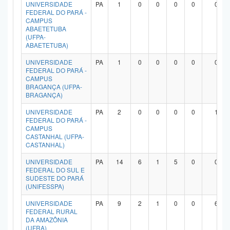
UNIVERSIDADE
PA
1
0
0
0
0
0
FEDERAL DO PARÁ -
CAMPUS
ABAETETUBA
(UFPA-
ABAETETUBA)
UNIVERSIDADE
PA
1
0
0
0
0
0
FEDERAL DO PARÁ -
CAMPUS
BRAGANÇA (UFPA-
BRAGANÇA)
UNIVERSIDADE
PA
2
0
0
0
0
1
FEDERAL DO PARÁ -
CAMPUS
CASTANHAL (UFPA-
CASTANHAL)
UNIVERSIDADE
PA
14
6
1
5
0
0
FEDERAL DO SUL E
SUDESTE DO PARÁ
(UNIFESSPA)
UNIVERSIDADE
PA
9
2
1
0
0
6
FEDERAL RURAL
DA AMAZÔNIA
(UFRA)