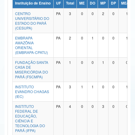
Instituição de Ensino
UF
Total
ME
DO
MP
DP
ME/DO
Ministério da Ciência, Tecnologia, Inovações e Comunicações
CENTRO
PA
3
0
0
2
0
1
UNIVERSITÁRIO DO
Ministério do Meio Ambiente
ESTADO DO PARÁ
(CESUPA)
Ministério do Turismo
EMBRAPA
PA
2
0
1
0
0
1
AMAZÔNIA
Ministério do Desenvolvimento Regional
ORIENTAL
(EMBRAPA-CPATU)
Controladoria-Geral da União
FUNDAÇÃO SANTA
PA
1
0
0
1
0
0
CASA DE
Ministério da Mulher, da Família e dos Direitos Humanos
MISERICÓRDIA DO
PARÁ (FSCMPA)
Secretaria-Geral
INSTITUTO
PA
3
1
1
0
0
1
EVANDRO CHAGAS
Secretaria de Governo
(IEC)
Gabinete de Segurança Institucional
INSTITUTO
PA
4
0
0
3
0
0
FEDERAL DE
EDUCAÇÃO,
Advocacia-Geral da União
CIÊNCIA E
TECNOLOGIA DO
Banco Central do Brasil
PARÁ (IFPA)