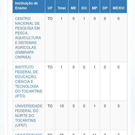
Instituição de
Ministério da Ciência, Tecnologia, Inovações e Comunicações
Ensino
UF
Total
ME
DO
MP
DP
ME/DO
MP
CENTRO
TO
1
0
1
0
0
0
Ministério do Meio Ambiente
NACIONAL DE
PESQUISA EM
Ministério do Turismo
PESCA,
AQUICULTURA
E SISTEMAS
Ministério do Desenvolvimento Regional
AGRÍCOLAS
(EMBRAPA
Controladoria-Geral da União
CNPASA)
INSTITUTO
TO
1
0
0
1
0
0
Ministério da Mulher, da Família e dos Direitos Humanos
FEDERAL DE
EDUCAÇÃO,
Secretaria-Geral
CIÊNCIA E
TECNOLOGIA
DO TOCANTINS
Secretaria de Governo
(IFTO)
Gabinete de Segurança Institucional
UNIVERSIDADE
TO
10
3
0
1
0
3
FEDERAL DO
NORTE DO
Advocacia-Geral da União
TOCANTINS
(UFNT)
Banco Central do Brasil
UNIVERSIDADE
TO
35
9
2
11
0
7