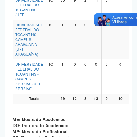
FEDERAL DO
Planalto
TOCANTINS
(UFT)
UNIVERSIDADE
TO
1
0
0
0
0
0
FEDERAL DO
TOCANTINS -
CAMPUS
ARAGUAÍNA
(UFT-
ARAGUAÍNA)
UNIVERSIDADE
TO
1
0
0
0
0
0
FEDERAL DO
TOCANTINS -
CAMPUS
ARRAIAS (UFT-
ARRAIAS)
Totais
49
12
3
13
0
10
ME: Mestrado Acadêmico
DO: Doutorado Acadêmico
MP: Mestrado Profissional