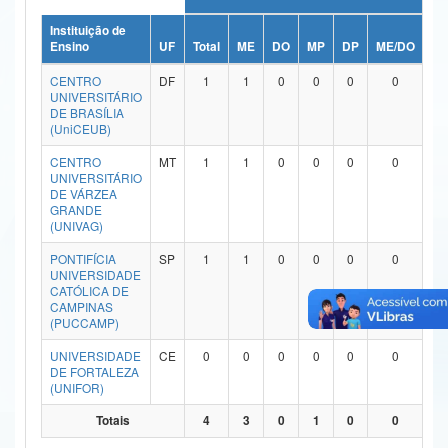
Ministério da Ciência, Tecnologia, Inovações e Comunicações
Instituição de
Ensino
UF
Total
ME
DO
MP
DP
ME/DO
MP
Ministério do Meio Ambiente
CENTRO
DF
1
1
0
0
0
0
UNIVERSITÁRIO
Ministério do Turismo
DE BRASÍLIA
(UniCEUB)
Ministério do Desenvolvimento Regional
CENTRO
MT
1
1
0
0
0
0
UNIVERSITÁRIO
Controladoria-Geral da União
DE VÁRZEA
GRANDE
(UNIVAG)
Ministério da Mulher, da Família e dos Direitos Humanos
PONTIFÍCIA
SP
1
1
0
0
0
0
Secretaria-Geral
UNIVERSIDADE
CATÓLICA DE
Secretaria de Governo
CAMPINAS
(PUCCAMP)
Gabinete de Segurança Institucional
UNIVERSIDADE
CE
0
0
0
0
0
0
DE FORTALEZA
Advocacia-Geral da União
(UNIFOR)
Totais
4
3
0
1
0
0
Banco Central do Brasil