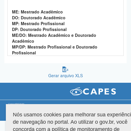
Planalto
ME: Mestrado Acadêmico
DO: Doutorado Acadêmico
MP: Mestrado Profissional
DP: Doutorado Profissional
ME/DO: Mestrado Acadêmico e Doutorado
Acadêmico
MP/DP: Mestrado Profissional e Doutorado
Profissional
Gerar arquivo XLS
Compatibilidade
Nós usamos cookies para melhorar sua experiênc
Versão do sistema: 3.88.9
Copyright 2022 Capes. Todos os direitos reservados.
de navegação no portal. Ao utilizar o gov.br, você
concorda com a política de monitoramento de