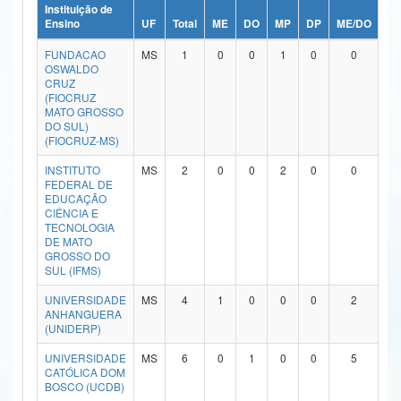
Instituição de
Ministério da Ciência, Tecnologia, Inovações e Comunicações
Ensino
UF
Total
ME
DO
MP
DP
ME/DO
MP
FUNDACAO
MS
1
0
0
1
0
0
Ministério do Meio Ambiente
OSWALDO
CRUZ
Ministério do Turismo
(FIOCRUZ
MATO GROSSO
DO SUL)
Ministério do Desenvolvimento Regional
(FIOCRUZ-MS)
Controladoria-Geral da União
INSTITUTO
MS
2
0
0
2
0
0
FEDERAL DE
EDUCAÇÃO
Ministério da Mulher, da Família e dos Direitos Humanos
CIÊNCIA E
TECNOLOGIA
Secretaria-Geral
DE MATO
GROSSO DO
SUL (IFMS)
Secretaria de Governo
UNIVERSIDADE
MS
4
1
0
0
0
2
Gabinete de Segurança Institucional
ANHANGUERA
(UNIDERP)
Advocacia-Geral da União
UNIVERSIDADE
MS
6
0
1
0
0
5
CATÓLICA DOM
Banco Central do Brasil
BOSCO (UCDB)