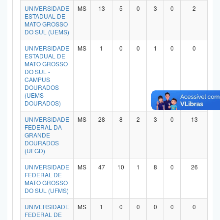
UNIVERSIDADE
MS
13
5
0
3
0
2
Planalto
ESTADUAL DE
MATO GROSSO
DO SUL (UEMS)
UNIVERSIDADE
MS
1
0
0
1
0
0
ESTADUAL DE
MATO GROSSO
DO SUL -
CAMPUS
DOURADOS
(UEMS-
DOURADOS)
UNIVERSIDADE
MS
28
8
2
3
0
13
FEDERAL DA
GRANDE
DOURADOS
(UFGD)
UNIVERSIDADE
MS
47
10
1
8
0
26
FEDERAL DE
MATO GROSSO
DO SUL (UFMS)
UNIVERSIDADE
MS
1
0
0
0
0
0
FEDERAL DE