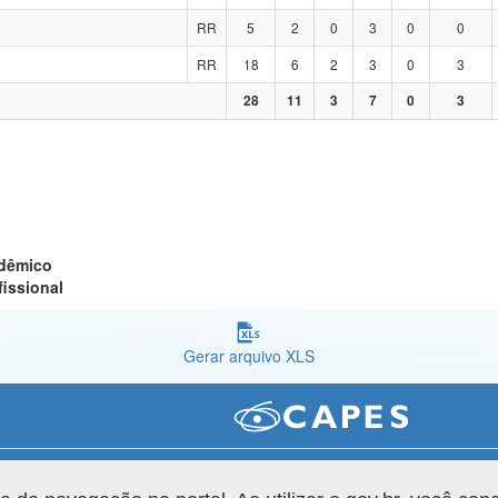
RR
5
2
0
3
0
0
RR
18
6
2
3
0
3
28
11
3
7
0
3
adêmico
fissional
Gerar arquivo XLS
Versão