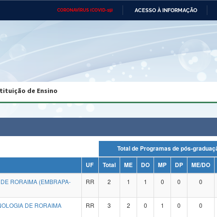
ACESSO À INFORMAÇÃO
CORONAVÍRUS (COVID-19)
Ministério da Defesa
Ministério das Relações
Mini
Exteriores
IR
PARA
O
CONTEÚDO
Ministério da Cidadania
Ministério da Saúde
Mini
Ministério do Desenvolvimento
Controladoria-Geral da União
Minis
Regional
e do
tituição de Ensino
Advocacia-Geral da União
Banco Central do Brasil
Plana
Total de Programas de pós-grad
UF
Total
ME
DO
MP
DP
ME/DO
 DE RORAIMA (EMBRAPA-
RR
2
1
1
0
0
0
NOLOGIA DE RORAIMA
RR
3
2
0
1
0
0