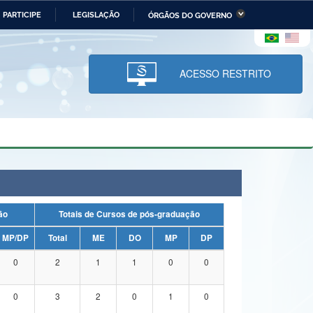
PARTICIPE
LEGISLAÇÃO
ÓRGÃOS DO GOVERNO
stério da Economia
Ministério da Infraestrutura
stério de Minas e Energia
Ministério da Ciência,
Tecnologia, Inovações e
ACESSO RESTRITO
Comunicações
tério da Mulher, da Família
Secretaria-Geral
s Direitos Humanos
lto
uação
Totais de Cursos de pós-graduação
MP/DP
Total
ME
DO
MP
DP
0
2
1
1
0
0
0
3
2
0
1
0