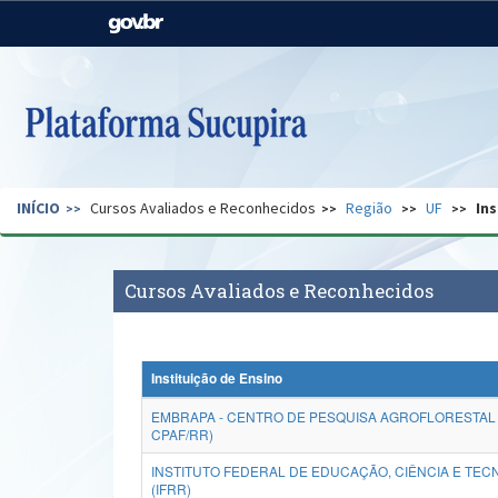
Casa Civil
Ministério da Justiça e
Segurança Pública
Ministério da Agricultura,
Ministério da Educação
Pecuária e Abastecimento
Ministério do Meio Ambiente
Ministério do Turismo
INÍCIO
Cursos Avaliados e Reconhecidos
Região
UF
Ins
Secretaria de Governo
Gabinete de Segurança
Institucional
Cursos Avaliados e Reconhecidos
Instituição de Ensino
EMBRAPA - CENTRO DE PESQUISA AGROFLORESTAL
CPAF/RR)
INSTITUTO FEDERAL DE EDUCAÇÃO, CIÊNCIA E TEC
(IFRR)