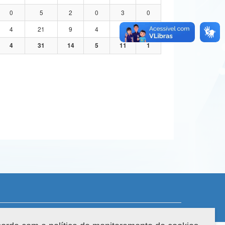
0
5
2
0
3
0
4
21
9
4
7
1
4
31
14
5
11
1
 do sistema: 3.88.9
Copyright 2022 Capes. Todos os direitos reservados.