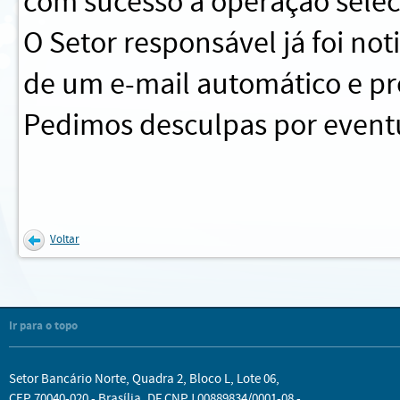
com sucesso a operação sele
O Setor responsável já foi no
de um e-mail automático e pr
Pedimos desculpas por eventu
Voltar
Ir para o topo
Setor Bancário Norte, Quadra 2, Bloco L, Lote 06,
CEP 70040-020 - Brasília, DF CNPJ 00889834/0001-08 -