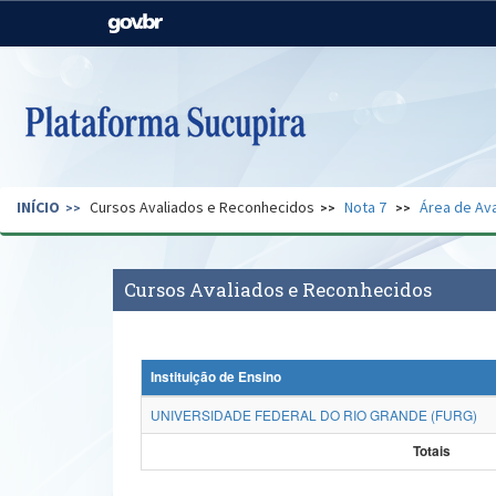
Casa Civil
Ministério da Justiça e
Segurança Pública
Ministério da Agricultura,
Ministério da Educação
Pecuária e Abastecimento
Ministério do Meio Ambiente
Ministério do Turismo
INÍCIO
Cursos Avaliados e Reconhecidos
Nota 7
Área de Ava
Secretaria de Governo
Gabinete de Segurança
Institucional
Cursos Avaliados e Reconhecidos
Instituição de Ensino
UNIVERSIDADE FEDERAL DO RIO GRANDE (FURG)
Totais