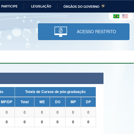
PARTICIPE
LEGISLAÇÃO
ÓRGÃOS DO GOVERNO
stério da Economia
Ministério da Infraestrutura
stério de Minas e Energia
Ministério da Ciência,
Tecnologia, Inovações e
ACESSO RESTRITO
Comunicações
tério da Mulher, da Família
Secretaria-Geral
s Direitos Humanos
lto
uação
Totais de Cursos de pós-graduação
MP/DP
Total
ME
DO
MP
DP
0
0
0
0
0
0
0
0
0
0
0
0