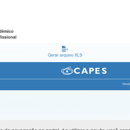
adêmico
fissional
Gerar arquivo XLS
Versão