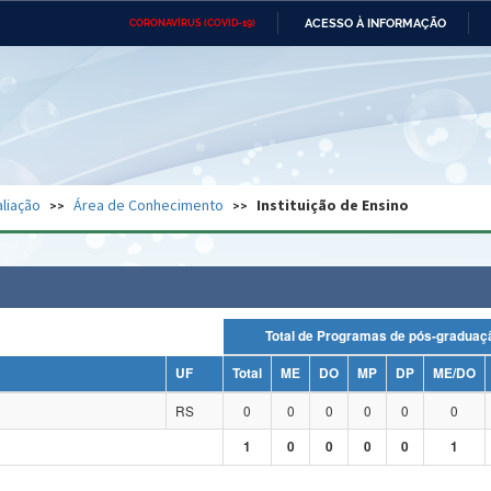
ACESSO À INFORMAÇÃO
CORONAVÍRUS (COVID-19)
Ministério da Defesa
Ministério das Relações
Mini
Exteriores
IR
PARA
O
CONTEÚDO
Ministério da Cidadania
Ministério da Saúde
Mini
Ministério do Desenvolvimento
Controladoria-Geral da União
Minis
Regional
e do
liação
Área de Conhecimento
Instituição de Ensino
Advocacia-Geral da União
Banco Central do Brasil
Plana
Total de Programas de pós-grad
UF
Total
ME
DO
MP
DP
ME/DO
RS
0
0
0
0
0
0
1
0
0
0
0
1