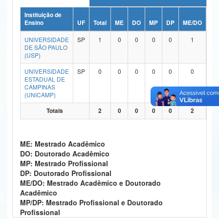
Ministério da Ciência, Tecnologia, Inovações e Comunicações
Instituição de
Ensino
UF
Total
ME
DO
MP
DP
ME/DO
MP
Ministério do Meio Ambiente
UNIVERSIDADE
SP
1
0
0
0
0
1
DE SÃO PAULO
Ministério do Turismo
(USP)
UNIVERSIDADE
SP
0
0
0
0
0
0
Ministério do Desenvolvimento Regional
ESTADUAL DE
CAMPINAS
Controladoria-Geral da União
(UNICAMP)
Ministério da Mulher, da Família e dos Direitos Humanos
Totais
2
0
0
0
0
2
Secretaria-Geral
ME: Mestrado Acadêmico
Secretaria de Governo
DO: Doutorado Acadêmico
MP: Mestrado Profissional
Gabinete de Segurança Institucional
DP: Doutorado Profissional
ME/DO: Mestrado Acadêmico e Doutorado
Advocacia-Geral da União
Acadêmico
MP/DP: Mestrado Profissional e Doutorado
Banco Central do Brasil
Profissional