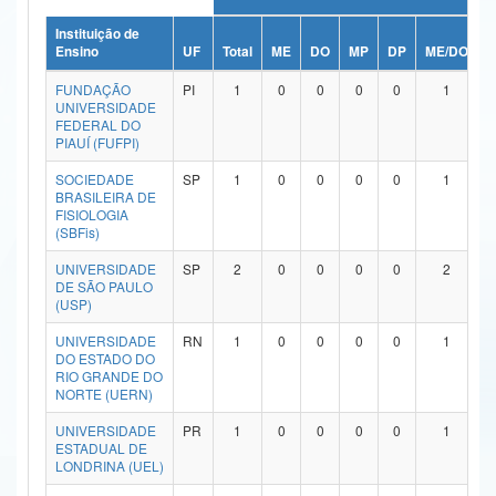
Ministério da Ciência, Tecnologia, Inovações e Comunicações
Instituição de
Ensino
UF
Total
ME
DO
MP
DP
ME/DO
M
Ministério do Meio Ambiente
FUNDAÇÃO
PI
1
0
0
0
0
1
UNIVERSIDADE
Ministério do Turismo
FEDERAL DO
PIAUÍ (FUFPI)
Ministério do Desenvolvimento Regional
SOCIEDADE
SP
1
0
0
0
0
1
BRASILEIRA DE
Controladoria-Geral da União
FISIOLOGIA
(SBFis)
Ministério da Mulher, da Família e dos Direitos Humanos
UNIVERSIDADE
SP
2
0
0
0
0
2
DE SÃO PAULO
Secretaria-Geral
(USP)
Secretaria de Governo
UNIVERSIDADE
RN
1
0
0
0
0
1
DO ESTADO DO
RIO GRANDE DO
Gabinete de Segurança Institucional
NORTE (UERN)
Advocacia-Geral da União
UNIVERSIDADE
PR
1
0
0
0
0
1
ESTADUAL DE
LONDRINA (UEL)
Banco Central do Brasil