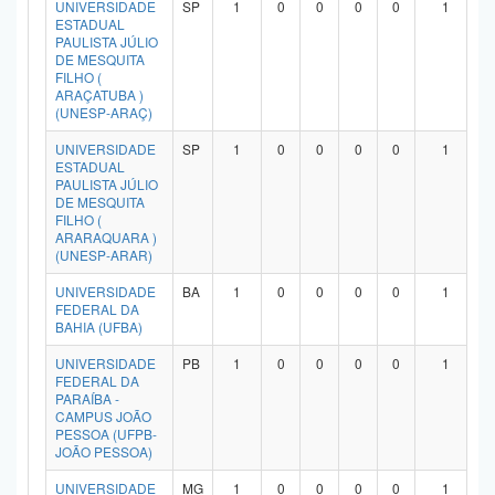
UNIVERSIDADE
SP
1
0
0
0
0
1
Planalto
ESTADUAL
PAULISTA JÚLIO
DE MESQUITA
FILHO (
ARAÇATUBA )
(UNESP-ARAÇ)
UNIVERSIDADE
SP
1
0
0
0
0
1
ESTADUAL
PAULISTA JÚLIO
DE MESQUITA
FILHO (
ARARAQUARA )
(UNESP-ARAR)
UNIVERSIDADE
BA
1
0
0
0
0
1
FEDERAL DA
BAHIA (UFBA)
UNIVERSIDADE
PB
1
0
0
0
0
1
FEDERAL DA
PARAÍBA -
CAMPUS JOÃO
PESSOA (UFPB-
JOÃO PESSOA)
UNIVERSIDADE
MG
1
0
0
0
0
1