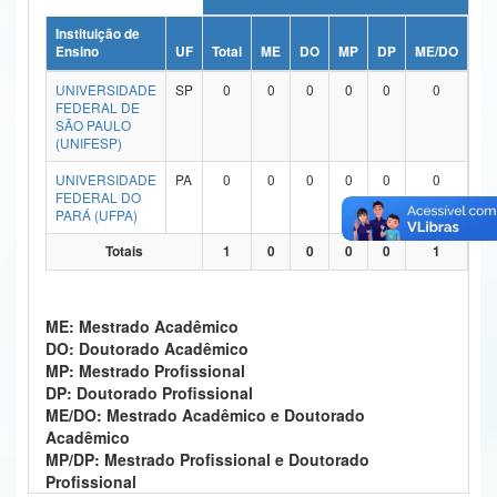
Ministério da Ciência, Tecnologia, Inovações e Comunicações
Instituição de
Ensino
UF
Total
ME
DO
MP
DP
ME/DO
MP
Ministério do Meio Ambiente
UNIVERSIDADE
SP
0
0
0
0
0
0
FEDERAL DE
Ministério do Turismo
SÃO PAULO
(UNIFESP)
Ministério do Desenvolvimento Regional
UNIVERSIDADE
PA
0
0
0
0
0
0
FEDERAL DO
Controladoria-Geral da União
PARÁ (UFPA)
Ministério da Mulher, da Família e dos Direitos Humanos
Totais
1
0
0
0
0
1
Secretaria-Geral
ME: Mestrado Acadêmico
Secretaria de Governo
DO: Doutorado Acadêmico
MP: Mestrado Profissional
Gabinete de Segurança Institucional
DP: Doutorado Profissional
ME/DO: Mestrado Acadêmico e Doutorado
Advocacia-Geral da União
Acadêmico
MP/DP: Mestrado Profissional e Doutorado
Banco Central do Brasil
Profissional