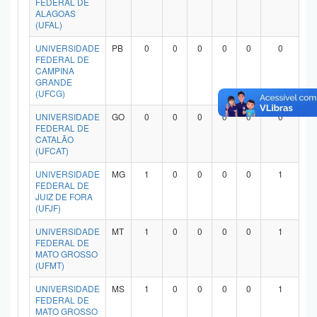
FEDERAL DE
ALAGOAS
(UFAL)
UNIVERSIDADE
PB
0
0
0
0
0
0
FEDERAL DE
CAMPINA
GRANDE
(UFCG)
UNIVERSIDADE
GO
0
0
0
0
0
0
FEDERAL DE
CATALÃO
(UFCAT)
UNIVERSIDADE
MG
1
0
0
0
0
1
FEDERAL DE
JUIZ DE FORA
(UFJF)
UNIVERSIDADE
MT
1
0
0
0
0
1
FEDERAL DE
MATO GROSSO
(UFMT)
UNIVERSIDADE
MS
1
0
0
0
0
1
FEDERAL DE
MATO GROSSO