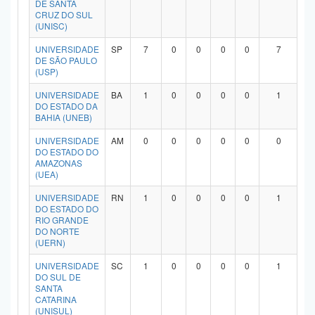
DE SANTA
Planalto
CRUZ DO SUL
(UNISC)
UNIVERSIDADE
SP
7
0
0
0
0
7
DE SÃO PAULO
(USP)
UNIVERSIDADE
BA
1
0
0
0
0
1
DO ESTADO DA
BAHIA (UNEB)
UNIVERSIDADE
AM
0
0
0
0
0
0
DO ESTADO DO
AMAZONAS
(UEA)
UNIVERSIDADE
RN
1
0
0
0
0
1
DO ESTADO DO
RIO GRANDE
DO NORTE
(UERN)
UNIVERSIDADE
SC
1
0
0
0
0
1
DO SUL DE
SANTA
CATARINA
(UNISUL)