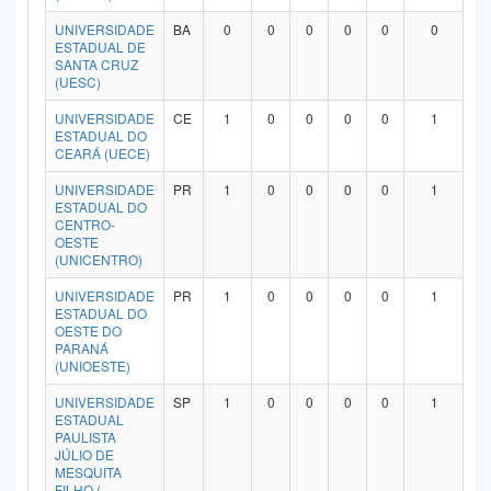
UNIVERSIDADE
BA
0
0
0
0
0
0
ESTADUAL DE
SANTA CRUZ
(UESC)
UNIVERSIDADE
CE
1
0
0
0
0
1
ESTADUAL DO
CEARÁ (UECE)
UNIVERSIDADE
PR
1
0
0
0
0
1
ESTADUAL DO
CENTRO-
OESTE
(UNICENTRO)
UNIVERSIDADE
PR
1
0
0
0
0
1
ESTADUAL DO
OESTE DO
PARANÁ
(UNIOESTE)
UNIVERSIDADE
SP
1
0
0
0
0
1
ESTADUAL
PAULISTA
JÚLIO DE
MESQUITA
FILHO (