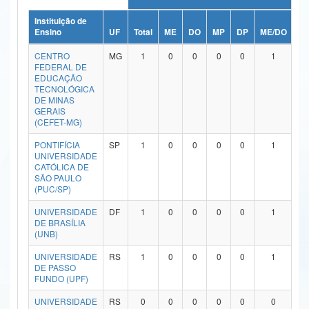
Ministério da Ciência, Tecnologia, Inovações e Comunicações
Instituição de
Ensino
UF
Total
ME
DO
MP
DP
ME/DO
M
Ministério do Meio Ambiente
CENTRO
MG
1
0
0
0
0
1
FEDERAL DE
Ministério do Turismo
EDUCAÇÃO
TECNOLÓGICA
DE MINAS
Ministério do Desenvolvimento Regional
GERAIS
(CEFET-MG)
Controladoria-Geral da União
PONTIFÍCIA
SP
1
0
0
0
0
1
UNIVERSIDADE
Ministério da Mulher, da Família e dos Direitos Humanos
CATÓLICA DE
SÃO PAULO
Secretaria-Geral
(PUC/SP)
Secretaria de Governo
UNIVERSIDADE
DF
1
0
0
0
0
1
DE BRASÍLIA
(UNB)
Gabinete de Segurança Institucional
UNIVERSIDADE
RS
1
0
0
0
0
1
Advocacia-Geral da União
DE PASSO
FUNDO (UPF)
Banco Central do Brasil
UNIVERSIDADE
RS
0
0
0
0
0
0