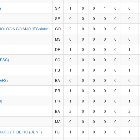
)
SP
1
0
0
1
0
0
SP
0
0
0
0
0
0
OLOGIA GOIANO (IFGoiano)
GO
2
0
0
0
0
2
MS
0
0
0
0
0
0
DF
1
0
0
0
0
1
DESC)
SC
2
0
0
0
0
2
PB
1
0
0
0
0
1
EFS)
BA
0
0
0
0
0
0
PR
1
0
0
0
0
1
)
PR
1
0
0
0
0
1
BA
2
0
0
0
0
2
MA
0
0
0
0
0
0
ARCY RIBEIRO (UENF)
RJ
1
0
0
0
0
1