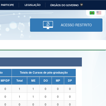
PARTICIPE
LEGISLAÇÃO
ÓRGÃOS DO GOVERNO
stério da Economia
Ministério da Infraestrutura
stério de Minas e Energia
Ministério da Ciência,
Tecnologia, Inovações e
ACESSO RESTRITO
Comunicações
tério da Mulher, da Família
Secretaria-Geral
s Direitos Humanos
lto
uação
Totais de Cursos de pós-graduação
MP/DP
Total
ME
DO
MP
DP
0
1
1
0
0
0
0
1
1
0
0
0
0
0
0
0
0
0