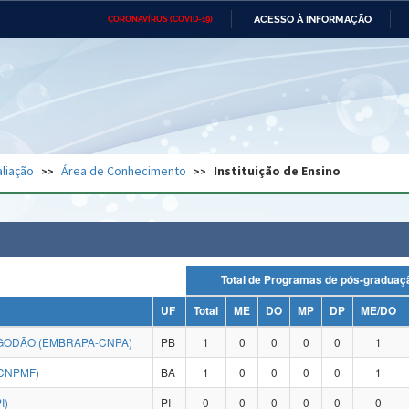
ACESSO À INFORMAÇÃO
CORONAVÍRUS (COVID-19)
Ministério da Defesa
Ministério das Relações
Mini
Exteriores
IR
PARA
O
CONTEÚDO
Ministério da Cidadania
Ministério da Saúde
Mini
Ministério do Desenvolvimento
Controladoria-Geral da União
Minis
Regional
e do
liação
Área de Conhecimento
Instituição de Ensino
Advocacia-Geral da União
Banco Central do Brasil
Plana
Total de Programas de pós-grad
UF
Total
ME
DO
MP
DP
ME/DO
GODÃO (EMBRAPA-CNPA)
PB
1
0
0
0
0
1
CNPMF)
BA
1
0
0
0
0
1
I)
PI
0
0
0
0
0
0