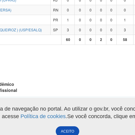
FERSA)
RN
0
0
0
0
0
0
PR
1
0
0
0
0
1
QUEIROZ ) (USP/ESALQ)
SP
3
0
0
0
0
3
60
0
0
2
0
58
adêmico
fissional
de navegação no portal. Ao utilizar o gov.br, você con
Gerar arquivo XLS
o, acesse
Política de cookies
.Se você concorda, clique 
ACEITO