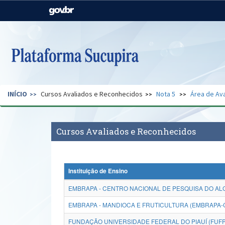
Casa Civil
Ministério da Justiça e
Segurança Pública
Ministério da Agricultura,
Ministério da Educação
Pecuária e Abastecimento
Ministério do Meio Ambiente
Ministério do Turismo
INÍCIO
Cursos Avaliados e Reconhecidos
Nota 5
Área de Ava
Secretaria de Governo
Gabinete de Segurança
Institucional
Cursos Avaliados e Reconhecidos
Instituição de Ensino
EMBRAPA - CENTRO NACIONAL DE PESQUISA DO AL
EMBRAPA - MANDIOCA E FRUTICULTURA (EMBRAPA-
FUNDAÇÃO UNIVERSIDADE FEDERAL DO PIAUÍ (FUFP