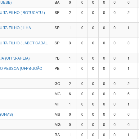
(UESB)
BA
0
0
0
0
0
0
ITA FILHO ( BOTUCATU )
SP
2
0
0
0
0
2
TA FILHO ( ILHA
SP
1
0
0
0
0
1
ITA FILHO ( JABOTICABAL
SP
3
0
0
0
0
3
A (UFPB-AREIA)
PB
1
0
0
0
0
1
ÃO PESSOA (UFPB-JOÃO
PB
1
0
0
0
0
1
GO
2
0
0
0
0
2
MG
6
0
0
0
0
6
MT
1
0
0
0
0
1
(UFMS)
MS
0
0
0
0
0
0
MG
0
0
0
0
0
0
RS
1
0
0
0
0
1