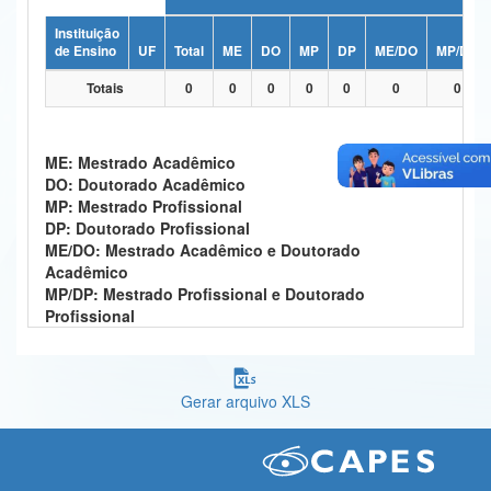
Ministério da Ciência, Tecnologia, Inovações e Comunicações
Instituição
de Ensino
UF
Total
ME
DO
MP
DP
ME/DO
MP/DP
Ministério do Meio Ambiente
Totais
0
0
0
0
0
0
0
Ministério do Turismo
Ministério do Desenvolvimento Regional
ME: Mestrado Acadêmico
DO: Doutorado Acadêmico
Controladoria-Geral da União
MP: Mestrado Profissional
DP: Doutorado Profissional
Ministério da Mulher, da Família e dos Direitos Humanos
ME/DO: Mestrado Acadêmico e Doutorado
Acadêmico
Secretaria-Geral
MP/DP: Mestrado Profissional e Doutorado
Profissional
Secretaria de Governo
Gabinete de Segurança Institucional
Gerar arquivo XLS
Advocacia-Geral da União
Banco Central do Brasil