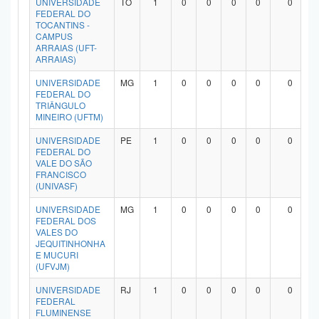
UNIVERSIDADE
TO
1
0
0
0
0
0
FEDERAL DO
TOCANTINS -
CAMPUS
ARRAIAS (UFT-
ARRAIAS)
UNIVERSIDADE
MG
1
0
0
0
0
0
FEDERAL DO
TRIÂNGULO
MINEIRO (UFTM)
UNIVERSIDADE
PE
1
0
0
0
0
0
FEDERAL DO
VALE DO SÃO
FRANCISCO
(UNIVASF)
UNIVERSIDADE
MG
1
0
0
0
0
0
FEDERAL DOS
VALES DO
JEQUITINHONHA
E MUCURI
(UFVJM)
UNIVERSIDADE
RJ
1
0
0
0
0
0
FEDERAL
FLUMINENSE