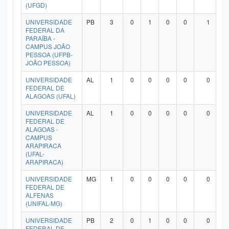
(UFGD)
UNIVERSIDADE
PB
3
0
1
0
0
1
FEDERAL DA
PARAÍBA -
CAMPUS JOÃO
PESSOA (UFPB-
JOÃO PESSOA)
UNIVERSIDADE
AL
1
0
0
0
0
0
FEDERAL DE
ALAGOAS (UFAL)
UNIVERSIDADE
AL
1
0
0
0
0
0
FEDERAL DE
ALAGOAS -
CAMPUS
ARAPIRACA
(UFAL-
ARAPIRACA)
UNIVERSIDADE
MG
1
0
0
0
0
0
FEDERAL DE
ALFENAS
(UNIFAL-MG)
UNIVERSIDADE
PB
2
0
1
0
0
0
FEDERAL DE