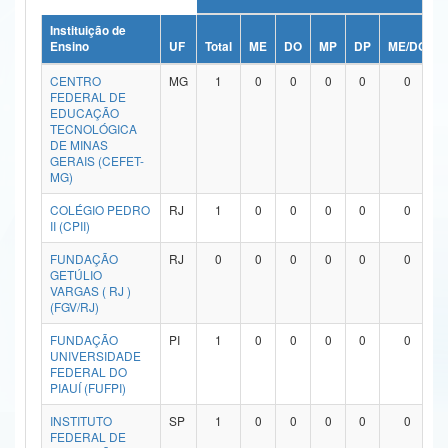
Ministério da Ciência, Tecnologia, Inovações e Comunicações
Instituição de
Ensino
UF
Total
ME
DO
MP
DP
ME/DO
Ministério do Meio Ambiente
CENTRO
MG
1
0
0
0
0
0
FEDERAL DE
Ministério do Turismo
EDUCAÇÃO
TECNOLÓGICA
DE MINAS
Ministério do Desenvolvimento Regional
GERAIS (CEFET-
MG)
Controladoria-Geral da União
COLÉGIO PEDRO
RJ
1
0
0
0
0
0
II (CPII)
Ministério da Mulher, da Família e dos Direitos Humanos
FUNDAÇÃO
RJ
0
0
0
0
0
0
Secretaria-Geral
GETÚLIO
VARGAS ( RJ )
Secretaria de Governo
(FGV/RJ)
FUNDAÇÃO
PI
1
0
0
0
0
0
Gabinete de Segurança Institucional
UNIVERSIDADE
FEDERAL DO
Advocacia-Geral da União
PIAUÍ (FUFPI)
INSTITUTO
SP
1
0
0
0
0
0
Banco Central do Brasil
FEDERAL DE