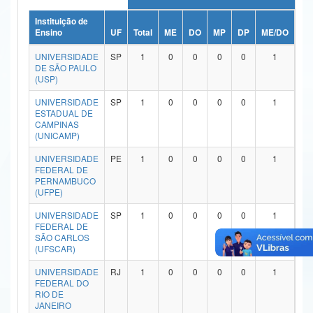
Ministério da Ciência, Tecnologia, Inovações e Comunicações
Instituição de
Ensino
UF
Total
ME
DO
MP
DP
ME/DO
MP
Ministério do Meio Ambiente
UNIVERSIDADE
SP
1
0
0
0
0
1
DE SÃO PAULO
Ministério do Turismo
(USP)
UNIVERSIDADE
SP
1
0
0
0
0
1
Ministério do Desenvolvimento Regional
ESTADUAL DE
CAMPINAS
Controladoria-Geral da União
(UNICAMP)
Ministério da Mulher, da Família e dos Direitos Humanos
UNIVERSIDADE
PE
1
0
0
0
0
1
FEDERAL DE
PERNAMBUCO
Secretaria-Geral
(UFPE)
Secretaria de Governo
UNIVERSIDADE
SP
1
0
0
0
0
1
FEDERAL DE
SÃO CARLOS
Gabinete de Segurança Institucional
(UFSCAR)
Advocacia-Geral da União
UNIVERSIDADE
RJ
1
0
0
0
0
1
FEDERAL DO
RIO DE
Banco Central do Brasil
JANEIRO