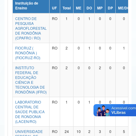
Instituição de
Ministério da Ciência, Tecnologia, Inovações e Comunicações
Ensino
UF
Total
ME
DO
MP
DP
ME/DO
CENTRO DE
RO
1
0
1
0
0
0
Ministério do Meio Ambiente
PESQUISA
AGROFLORESTAL
Ministério do Turismo
DE RONDÔNIA
(CPAFRO / RO)
Ministério do Desenvolvimento Regional
FIOCRUZ (
RO
2
0
1
0
0
1
RONDÔNIA )
Controladoria-Geral da União
(FIOCRUZ-RO)
INSTITUTO
RO
2
0
0
2
0
0
Ministério da Mulher, da Família e dos Direitos Humanos
FEDERAL DE
EDUCAÇÃO
Secretaria-Geral
CIÊNCIA E
TECNOLOGIA DE
RONDÔNIA (IFRO)
Secretaria de Governo
LABORATORIO
RO
1
0
1
0
0
0
Gabinete de Segurança Institucional
CENTRAL DE
SAÚDE PUBLICA
DE RONDONIA
Advocacia-Geral da União
(LACEN/RO)
Banco Central do Brasil
UNIVERSIDADE
RO
24
10
2
3
0
5