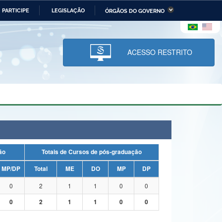
PARTICIPE
LEGISLAÇÃO
ÓRGÃOS DO GOVERNO
stério da Economia
Ministério da Infraestrutura
stério de Minas e Energia
Ministério da Ciência,
Tecnologia, Inovações e
ACESSO RESTRITO
Comunicações
tério da Mulher, da Família
Secretaria-Geral
s Direitos Humanos
lto
uação
Totais de Cursos de pós-graduação
MP/DP
Total
ME
DO
MP
DP
0
2
1
1
0
0
0
2
1
1
0
0