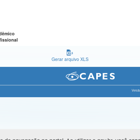
adêmico
fissional
Gerar arquivo XLS
Versão