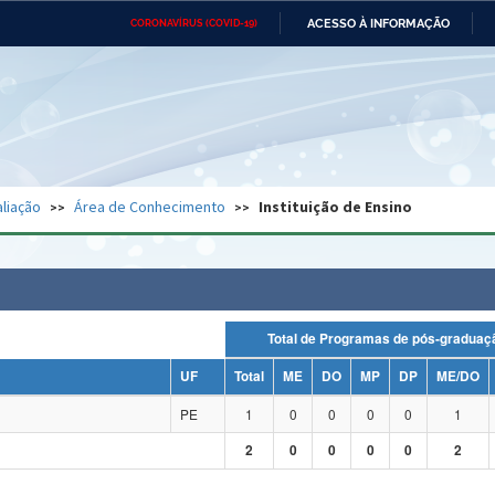
ACESSO À INFORMAÇÃO
CORONAVÍRUS (COVID-19)
Ministério da Defesa
Ministério das Relações
Mini
Exteriores
IR
PARA
O
CONTEÚDO
Ministério da Cidadania
Ministério da Saúde
Mini
Ministério do Desenvolvimento
Controladoria-Geral da União
Minis
Regional
e do
liação
Área de Conhecimento
Instituição de Ensino
Advocacia-Geral da União
Banco Central do Brasil
Plana
Total de Programas de pós-grad
UF
Total
ME
DO
MP
DP
ME/DO
PE
1
0
0
0
0
1
2
0
0
0
0
2