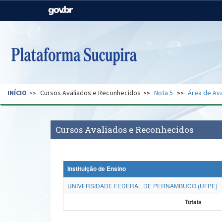
Casa Civil
Ministério da Justiça e
Segurança Pública
Ministério da Agricultura,
Ministério da Educação
Pecuária e Abastecimento
Ministério do Meio Ambiente
Ministério do Turismo
INÍCIO
Cursos Avaliados e Reconhecidos
Nota 5
Área de Ava
Secretaria de Governo
Gabinete de Segurança
Institucional
Cursos Avaliados e Reconhecidos
Instituição de Ensino
UNIVERSIDADE FEDERAL DE PERNAMBUCO (UFPE)
Totais