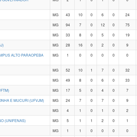
MG
43
10
0
6
0
24
MG
94
7
0
12
0
75
MG
33
8
0
5
0
19
J)
MG
28
16
0
2
0
9
CAMPUS ALTO PARAOPEBA
MG
1
0
0
0
0
0
MG
52
10
1
7
0
32
MG
49
8
0
6
0
33
UFTM)
MG
17
5
0
4
0
7
ONHA E MUCURI (UFVJM)
MG
24
7
0
7
0
9
MG
4
1
0
1
0
2
O (UNIFENAS)
MG
5
1
1
2
0
1
MG
1
1
0
0
0
0