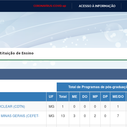
ACESSO À INFORMAÇÃO
CORONAVÍRUS (COVID-19)
Ministério da Defesa
Ministério das Relações
Mini
Exteriores
IR
PARA
O
CONTEÚDO
Ministério da Cidadania
Ministério da Saúde
Mini
Ministério do Desenvolvimento
Controladoria-Geral da União
Minis
Regional
e do
tituição de Ensino
Advocacia-Geral da União
Banco Central do Brasil
Plana
Total de Programas de pós-grad
UF
Total
ME
DO
MP
DP
ME/DO
CLEAR (CDTN)
MG
1
0
0
0
0
1
MINAS GERAIS (CEFET-
MG
13
3
0
2
0
7