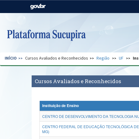
Casa Civil
Ministério da Justiça e
Segurança Pública
Ministério da Agricultura,
Ministério da Educação
Pecuária e Abastecimento
Ministério do Meio Ambiente
Ministério do Turismo
INÍCIO
Cursos Avaliados e Reconhecidos
Região
UF
Ins
Secretaria de Governo
Gabinete de Segurança
Institucional
Cursos Avaliados e Reconhecidos
Instituição de Ensino
CENTRO DE DESENVOLVIMENTO DA TECNOLOGIA NU
CENTRO FEDERAL DE EDUCAÇÃO TECNOLÓGICA DE 
MG)