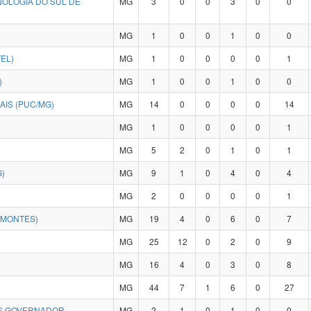
NOLOGIA DO SUL DE
MG
3
0
0
3
0
0
MG
1
0
0
1
0
0
EL)
MG
1
0
0
0
0
1
)
MG
1
0
0
1
0
0
AIS (PUC/MG)
MG
14
0
0
0
0
14
MG
1
0
0
0
0
1
MG
5
2
0
1
0
1
)
MG
9
1
0
4
0
4
MG
2
0
0
0
0
1
IMONTES)
MG
19
4
0
6
0
7
MG
25
12
0
2
0
9
MG
16
4
0
3
0
8
MG
44
7
1
6
0
27
US GOVERNADOR
MG
2
1
0
1
0
0