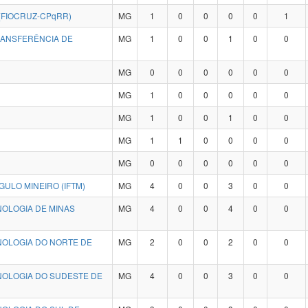
(FIOCRUZ-CPqRR)
MG
1
0
0
0
0
1
RANSFERÊNCIA DE
MG
1
0
0
1
0
0
MG
0
0
0
0
0
0
MG
1
0
0
0
0
0
MG
1
0
0
1
0
0
MG
1
1
0
0
0
0
MG
0
0
0
0
0
0
NGULO MINEIRO (IFTM)
MG
4
0
0
3
0
0
NOLOGIA DE MINAS
MG
4
0
0
4
0
0
NOLOGIA DO NORTE DE
MG
2
0
0
2
0
0
CNOLOGIA DO SUDESTE DE
MG
4
0
0
3
0
0