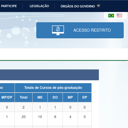
PARTICIPE
LEGISLAÇÃO
ÓRGÃOS DO GOVERNO
stério da Economia
Ministério da Infraestrutura
stério de Minas e Energia
Ministério da Ciência,
Tecnologia, Inovações e
ACESSO RESTRITO
Comunicações
tério da Mulher, da Família
Secretaria-Geral
s Direitos Humanos
lto
uação
Totais de Cursos de pós-graduação
MP/DP
Total
ME
DO
MP
DP
0
2
1
1
0
0
1
20
10
6
4
0