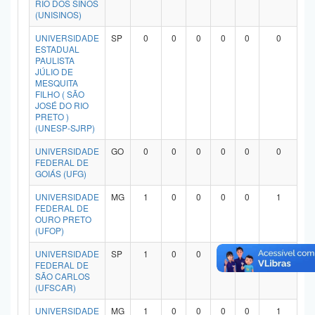
RIO DOS SINOS
Planalto
(UNISINOS)
UNIVERSIDADE
SP
0
0
0
0
0
0
ESTADUAL
PAULISTA
JÚLIO DE
MESQUITA
FILHO ( SÃO
JOSÉ DO RIO
PRETO )
(UNESP-SJRP)
UNIVERSIDADE
GO
0
0
0
0
0
0
FEDERAL DE
GOIÁS (UFG)
UNIVERSIDADE
MG
1
0
0
0
0
1
FEDERAL DE
OURO PRETO
(UFOP)
UNIVERSIDADE
SP
1
0
0
0
0
1
FEDERAL DE
SÃO CARLOS
(UFSCAR)
UNIVERSIDADE
MG
1
0
0
0
0
1