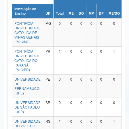
Ministério da Ciência, Tecnologia, Inovações e Comunicações
Instituição de
Ensino
UF
Total
ME
DO
MP
DP
ME/DO
M
Ministério do Meio Ambiente
PONTIFÍCIA
MG
0
0
0
0
0
0
UNIVERSIDADE
Ministério do Turismo
CATÓLICA DE
MINAS GERAIS
(PUC/MG)
Ministério do Desenvolvimento Regional
PONTIFÍCIA
PR
1
0
0
0
0
1
Controladoria-Geral da União
UNIVERSIDADE
CATÓLICA DO
PARANÁ
Ministério da Mulher, da Família e dos Direitos Humanos
(PUC/PR)
Secretaria-Geral
UNIVERSIDADE
PE
0
0
0
0
0
0
DE
Secretaria de Governo
PERNAMBUCO
(UPE)
Gabinete de Segurança Institucional
UNIVERSIDADE
SP
0
0
0
0
0
0
DE SÃO PAULO
Advocacia-Geral da União
(USP)
UNIVERSIDADE
RS
1
0
0
0
0
1
Banco Central do Brasil
DO VALE DO