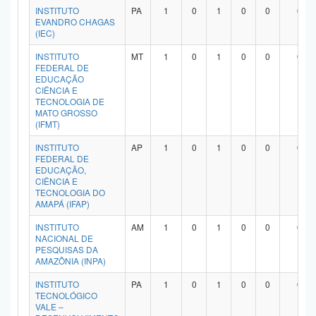
INSTITUTO
PA
1
0
1
0
0
0
EVANDRO CHAGAS
(IEC)
INSTITUTO
MT
1
0
1
0
0
0
FEDERAL DE
EDUCAÇÃO
CIÊNCIA E
TECNOLOGIA DE
MATO GROSSO
(IFMT)
INSTITUTO
AP
1
0
1
0
0
0
FEDERAL DE
EDUCAÇÃO,
CIÊNCIA E
TECNOLOGIA DO
AMAPÁ (IFAP)
INSTITUTO
AM
1
0
1
0
0
0
NACIONAL DE
PESQUISAS DA
AMAZÔNIA (INPA)
INSTITUTO
PA
1
0
1
0
0
0
TECNOLÓGICO
VALE –