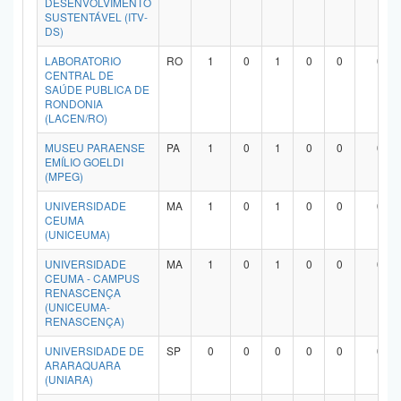
DESENVOLVIMENTO
SUSTENTÁVEL (ITV-
DS)
LABORATORIO
RO
1
0
1
0
0
0
CENTRAL DE
SAÚDE PUBLICA DE
RONDONIA
(LACEN/RO)
MUSEU PARAENSE
PA
1
0
1
0
0
0
EMÍLIO GOELDI
(MPEG)
UNIVERSIDADE
MA
1
0
1
0
0
0
CEUMA
(UNICEUMA)
UNIVERSIDADE
MA
1
0
1
0
0
0
CEUMA - CAMPUS
RENASCENÇA
(UNICEUMA-
RENASCENÇA)
UNIVERSIDADE DE
SP
0
0
0
0
0
0
ARARAQUARA
(UNIARA)