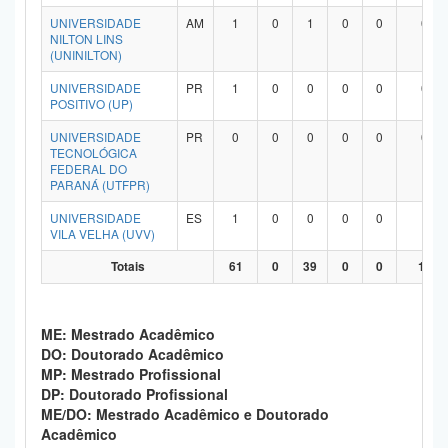
UNIVERSIDADE
AM
1
0
1
0
0
0
NILTON LINS
(UNINILTON)
UNIVERSIDADE
PR
1
0
0
0
0
0
POSITIVO (UP)
UNIVERSIDADE
PR
0
0
0
0
0
0
TECNOLÓGICA
FEDERAL DO
PARANÁ (UTFPR)
UNIVERSIDADE
ES
1
0
0
0
0
1
VILA VELHA (UVV)
Totais
61
0
39
0
0
19
ME: Mestrado Acadêmico
DO: Doutorado Acadêmico
MP: Mestrado Profissional
DP: Doutorado Profissional
ME/DO: Mestrado Acadêmico e Doutorado
Acadêmico