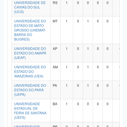
UNIVERSIDADE DE
RS
1
0
0
0
0
1
CAXIAS DO SUL
(UCS)
UNIVERSIDADE DO
MT
1
0
1
0
0
0
ESTADO DE MATO
GROSSO (UNEMAT-
BARRA DO
BUGRES)
UNIVERSIDADE DO
AP
1
0
1
0
0
0
ESTADO DO AMAPÁ
(UEAP)
UNIVERSIDADE DO
AM
1
0
1
0
0
0
ESTADO DO
AMAZONAS (UEA)
UNIVERSIDADE DO
PA
1
0
1
0
0
0
ESTADO DO PARÁ
(UEPA)
UNIVERSIDADE
BA
1
0
0
0
0
1
ESTADUAL DE
FEIRA DE SANTANA
(UEFS)
UNIVERSIDADE
PR
0
0
0
0
0
0