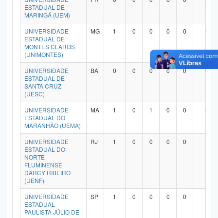
ESTADUAL DE
MARINGÁ (UEM)
UNIVERSIDADE
MG
1
0
0
0
0
0
ESTADUAL DE
MONTES CLAROS
(UNIMONTES)
UNIVERSIDADE
BA
0
0
0
0
0
0
ESTADUAL DE
SANTA CRUZ
(UESC)
UNIVERSIDADE
MA
1
0
1
0
0
0
ESTADUAL DO
MARANHÃO (UEMA)
UNIVERSIDADE
RJ
1
0
0
0
0
1
ESTADUAL DO
NORTE
FLUMINENSE
DARCY RIBEIRO
(UENF)
UNIVERSIDADE
SP
1
0
0
0
0
1
ESTADUAL
PAULISTA JÚLIO DE