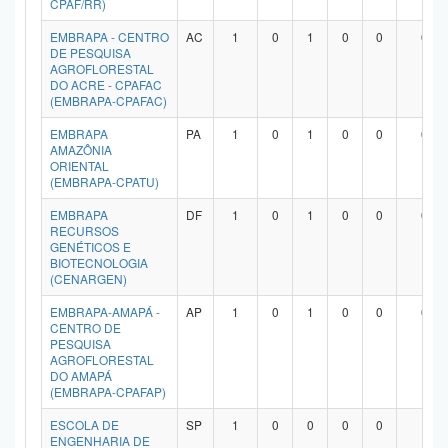
CPAF/RR)
Planalto
EMBRAPA - CENTRO
AC
1
0
1
0
0
0
DE PESQUISA
AGROFLORESTAL
DO ACRE - CPAFAC
(EMBRAPA-CPAFAC)
EMBRAPA
PA
1
0
1
0
0
0
AMAZÔNIA
ORIENTAL
(EMBRAPA-CPATU)
EMBRAPA
DF
1
0
1
0
0
0
RECURSOS
GENÉTICOS E
BIOTECNOLOGIA
(CENARGEN)
EMBRAPA-AMAPÁ -
AP
1
0
1
0
0
0
CENTRO DE
PESQUISA
AGROFLORESTAL
DO AMAPÁ
(EMBRAPA-CPAFAP)
ESCOLA DE
SP
1
0
0
0
0
1
ENGENHARIA DE