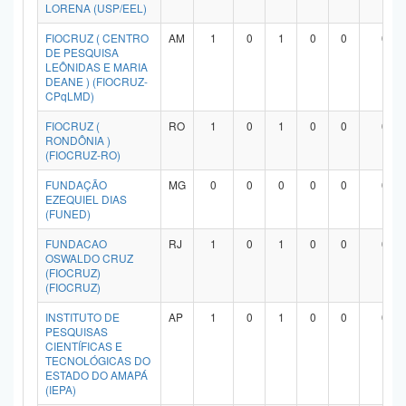
LORENA (USP/EEL)
FIOCRUZ ( CENTRO
AM
1
0
1
0
0
0
DE PESQUISA
LEÔNIDAS E MARIA
DEANE ) (FIOCRUZ-
CPqLMD)
FIOCRUZ (
RO
1
0
1
0
0
0
RONDÔNIA )
(FIOCRUZ-RO)
FUNDAÇÃO
MG
0
0
0
0
0
0
EZEQUIEL DIAS
(FUNED)
FUNDACAO
RJ
1
0
1
0
0
0
OSWALDO CRUZ
(FIOCRUZ)
(FIOCRUZ)
INSTITUTO DE
AP
1
0
1
0
0
0
PESQUISAS
CIENTÍFICAS E
TECNOLÓGICAS DO
ESTADO DO AMAPÁ
(IEPA)