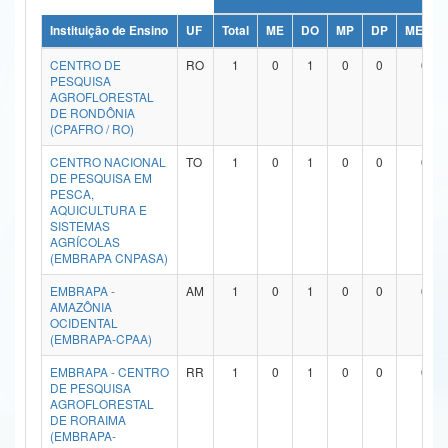
Ministério da Ciência, Tecnologia, Inovações e Comunicações
Instituição de Ensino
UF
Total
ME
DO
MP
DP
ME/DO
CENTRO DE
RO
1
0
1
0
0
0
Ministério do Meio Ambiente
PESQUISA
AGROFLORESTAL
Ministério do Turismo
DE RONDÔNIA
(CPAFRO / RO)
Ministério do Desenvolvimento Regional
CENTRO NACIONAL
TO
1
0
1
0
0
0
DE PESQUISA EM
Controladoria-Geral da União
PESCA,
AQUICULTURA E
SISTEMAS
Ministério da Mulher, da Família e dos Direitos Humanos
AGRÍCOLAS
(EMBRAPA CNPASA)
Secretaria-Geral
EMBRAPA -
AM
1
0
1
0
0
0
Secretaria de Governo
AMAZÔNIA
OCIDENTAL
(EMBRAPA-CPAA)
Gabinete de Segurança Institucional
EMBRAPA - CENTRO
RR
1
0
1
0
0
0
Advocacia-Geral da União
DE PESQUISA
AGROFLORESTAL
DE RORAIMA
Banco Central do Brasil
(EMBRAPA-