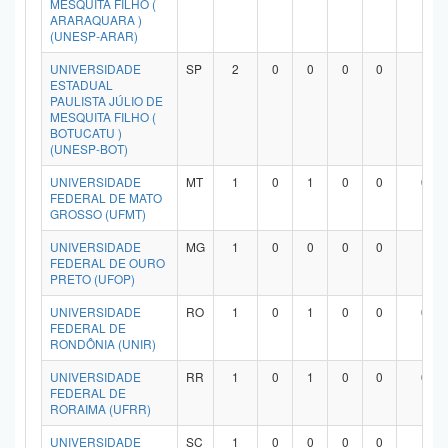
MESQUITA FILHO (
ARARAQUARA )
(UNESP-ARAR)
UNIVERSIDADE
SP
2
0
0
0
0
1
ESTADUAL
PAULISTA JÚLIO DE
MESQUITA FILHO (
BOTUCATU )
(UNESP-BOT)
UNIVERSIDADE
MT
1
0
1
0
0
0
FEDERAL DE MATO
GROSSO (UFMT)
UNIVERSIDADE
MG
1
0
0
0
0
1
FEDERAL DE OURO
PRETO (UFOP)
UNIVERSIDADE
RO
1
0
1
0
0
0
FEDERAL DE
RONDÔNIA (UNIR)
UNIVERSIDADE
RR
1
0
1
0
0
0
FEDERAL DE
RORAIMA (UFRR)
UNIVERSIDADE
SC
1
0
0
0
0
1