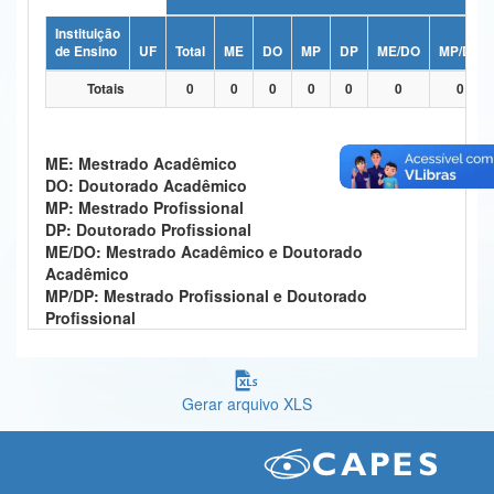
Ministério da Ciência, Tecnologia, Inovações e Comunicações
Instituição
de Ensino
UF
Total
ME
DO
MP
DP
ME/DO
MP/DP
Ministério do Meio Ambiente
Totais
0
0
0
0
0
0
0
Ministério do Turismo
Ministério do Desenvolvimento Regional
ME: Mestrado Acadêmico
DO: Doutorado Acadêmico
Controladoria-Geral da União
MP: Mestrado Profissional
DP: Doutorado Profissional
Ministério da Mulher, da Família e dos Direitos Humanos
ME/DO: Mestrado Acadêmico e Doutorado
Acadêmico
Secretaria-Geral
MP/DP: Mestrado Profissional e Doutorado
Profissional
Secretaria de Governo
Gabinete de Segurança Institucional
Gerar arquivo XLS
Advocacia-Geral da União
Banco Central do Brasil