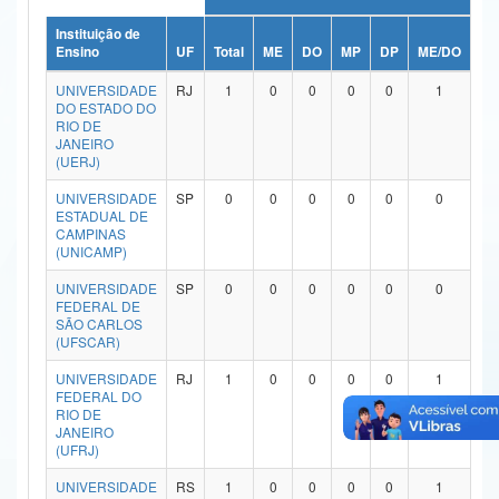
Ministério da Ciência, Tecnologia, Inovações e Comunicações
Instituição de
Ensino
UF
Total
ME
DO
MP
DP
ME/DO
MP
Ministério do Meio Ambiente
UNIVERSIDADE
RJ
1
0
0
0
0
1
DO ESTADO DO
Ministério do Turismo
RIO DE
JANEIRO
(UERJ)
Ministério do Desenvolvimento Regional
UNIVERSIDADE
SP
0
0
0
0
0
0
Controladoria-Geral da União
ESTADUAL DE
CAMPINAS
(UNICAMP)
Ministério da Mulher, da Família e dos Direitos Humanos
UNIVERSIDADE
SP
0
0
0
0
0
0
Secretaria-Geral
FEDERAL DE
SÃO CARLOS
Secretaria de Governo
(UFSCAR)
UNIVERSIDADE
RJ
1
0
0
0
0
1
Gabinete de Segurança Institucional
FEDERAL DO
RIO DE
Advocacia-Geral da União
JANEIRO
(UFRJ)
Banco Central do Brasil
UNIVERSIDADE
RS
1
0
0
0
0
1