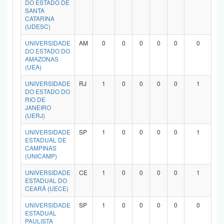
DO ESTADO DE
Planalto
SANTA
CATARINA
(UDESC)
UNIVERSIDADE
AM
0
0
0
0
0
0
DO ESTADO DO
AMAZONAS
(UEA)
UNIVERSIDADE
RJ
1
0
0
0
0
1
DO ESTADO DO
RIO DE
JANEIRO
(UERJ)
UNIVERSIDADE
SP
1
0
0
0
0
1
ESTADUAL DE
CAMPINAS
(UNICAMP)
UNIVERSIDADE
CE
1
0
0
0
0
1
ESTADUAL DO
CEARÁ (UECE)
UNIVERSIDADE
SP
1
0
0
0
0
0
ESTADUAL
PAULISTA