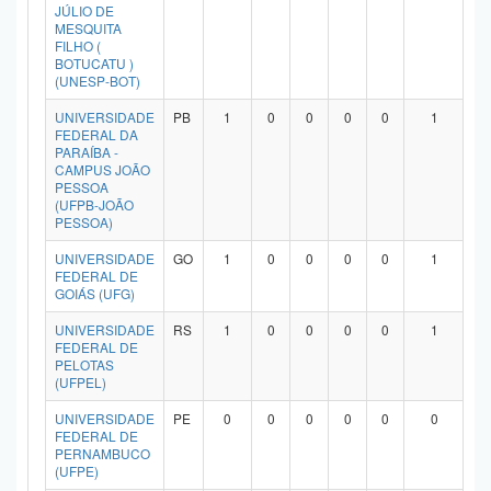
JÚLIO DE
MESQUITA
FILHO (
BOTUCATU )
(UNESP-BOT)
UNIVERSIDADE
PB
1
0
0
0
0
1
FEDERAL DA
PARAÍBA -
CAMPUS JOÃO
PESSOA
(UFPB-JOÃO
PESSOA)
UNIVERSIDADE
GO
1
0
0
0
0
1
FEDERAL DE
GOIÁS (UFG)
UNIVERSIDADE
RS
1
0
0
0
0
1
FEDERAL DE
PELOTAS
(UFPEL)
UNIVERSIDADE
PE
0
0
0
0
0
0
FEDERAL DE
PERNAMBUCO
(UFPE)