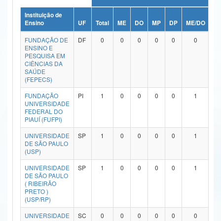
Ministério da Ciência, Tecnologia, Inovações e Comunicações
Instituição de
Ensino
UF
Total
ME
DO
MP
DP
ME/DO
M
Ministério do Meio Ambiente
FUNDAÇÃO DE
DF
0
0
0
0
0
0
ENSINO E
Ministério do Turismo
PESQUISA EM
CIÊNCIAS DA
SAÚDE
Ministério do Desenvolvimento Regional
(FEPECS)
Controladoria-Geral da União
FUNDAÇÃO
PI
1
0
0
0
0
1
UNIVERSIDADE
FEDERAL DO
Ministério da Mulher, da Família e dos Direitos Humanos
PIAUÍ (FUFPI)
Secretaria-Geral
UNIVERSIDADE
SP
1
0
0
0
0
1
DE SÃO PAULO
Secretaria de Governo
(USP)
UNIVERSIDADE
SP
1
0
0
0
0
1
Gabinete de Segurança Institucional
DE SÃO PAULO
( RIBEIRÃO
Advocacia-Geral da União
PRETO )
(USP/RP)
Banco Central do Brasil
UNIVERSIDADE
SC
0
0
0
0
0
0