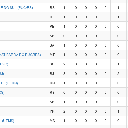
E DO SUL (PUC/RS)
RS
1
0
0
0
0
1
DF
1
0
0
0
0
1
PE
1
0
0
0
0
0
SP
0
0
0
0
0
0
BA
1
0
0
0
0
0
MAT-BARRA DO BUGRES)
MT
1
0
0
0
0
0
DESC)
SC
2
0
0
0
0
1
RJ)
RJ
3
0
0
0
0
2
TE (UERN)
RN
1
0
0
0
0
0
OS)
RS
0
0
0
0
0
0
SP
1
0
0
0
0
0
PR
2
0
0
0
0
1
 (UEMS)
MS
1
0
0
0
0
0