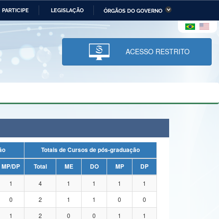
PARTICIPE
LEGISLAÇÃO
ÓRGÃOS DO GOVERNO
stério da Economia
Ministério da Infraestrutura
stério de Minas e Energia
Ministério da Ciência,
Tecnologia, Inovações e
ACESSO RESTRITO
Comunicações
tério da Mulher, da Família
Secretaria-Geral
s Direitos Humanos
lto
uação
Totais de Cursos de pós-graduação
MP/DP
Total
ME
DO
MP
DP
1
4
1
1
1
1
0
2
1
1
0
0
1
2
0
0
1
1