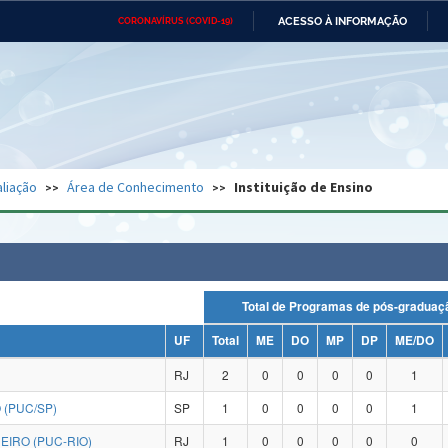
ACESSO À INFORMAÇÃO
CORONAVÍRUS (COVID-19)
Ministério da Defesa
Ministério das Relações
Mini
Exteriores
IR
PARA
O
CONTEÚDO
Ministério da Cidadania
Ministério da Saúde
Mini
Ministério do Desenvolvimento
Controladoria-Geral da União
Minis
Regional
e do
liação
Área de Conhecimento
Instituição de Ensino
Advocacia-Geral da União
Banco Central do Brasil
Plana
Total de Programas de pós-grad
UF
Total
ME
DO
MP
DP
ME/DO
RJ
2
0
0
0
0
1
 (PUC/SP)
SP
1
0
0
0
0
1
EIRO (PUC-RIO)
RJ
1
0
0
0
0
0