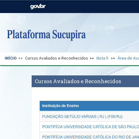
Casa Civil
Ministério da Justiça e
Segurança Pública
Ministério da Agricultura,
Ministério da Educação
Pecuária e Abastecimento
Ministério do Meio Ambiente
Ministério do Turismo
INÍCIO
Cursos Avaliados e Reconhecidos
Nota 5
Área de Ava
Secretaria de Governo
Gabinete de Segurança
Institucional
Cursos Avaliados e Reconhecidos
Instituição de Ensino
FUNDAÇÃO GETÚLIO VARGAS ( RJ ) (FGV/RJ)
PONTIFÍCIA UNIVERSIDADE CATÓLICA DE SÃO PAULO
PONTIFÍCIA UNIVERSIDADE CATÓLICA DO RIO DE JAN