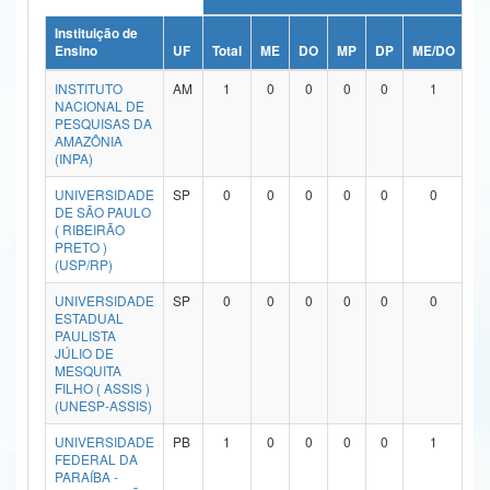
Ministério da Ciência, Tecnologia, Inovações e Comunicações
Instituição de
Ensino
UF
Total
ME
DO
MP
DP
ME/DO
M
Ministério do Meio Ambiente
INSTITUTO
AM
1
0
0
0
0
1
NACIONAL DE
Ministério do Turismo
PESQUISAS DA
AMAZÔNIA
(INPA)
Ministério do Desenvolvimento Regional
UNIVERSIDADE
SP
0
0
0
0
0
0
Controladoria-Geral da União
DE SÃO PAULO
( RIBEIRÃO
PRETO )
Ministério da Mulher, da Família e dos Direitos Humanos
(USP/RP)
Secretaria-Geral
UNIVERSIDADE
SP
0
0
0
0
0
0
ESTADUAL
Secretaria de Governo
PAULISTA
JÚLIO DE
MESQUITA
Gabinete de Segurança Institucional
FILHO ( ASSIS )
(UNESP-ASSIS)
Advocacia-Geral da União
UNIVERSIDADE
PB
1
0
0
0
0
1
FEDERAL DA
Banco Central do Brasil
PARAÍBA -