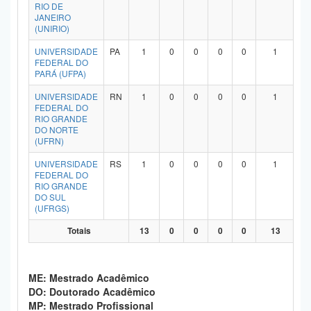
RIO DE
JANEIRO
(UNIRIO)
UNIVERSIDADE
PA
1
0
0
0
0
1
FEDERAL DO
PARÁ (UFPA)
UNIVERSIDADE
RN
1
0
0
0
0
1
FEDERAL DO
RIO GRANDE
DO NORTE
(UFRN)
UNIVERSIDADE
RS
1
0
0
0
0
1
FEDERAL DO
RIO GRANDE
DO SUL
(UFRGS)
Totais
13
0
0
0
0
13
ME: Mestrado Acadêmico
DO: Doutorado Acadêmico
MP: Mestrado Profissional