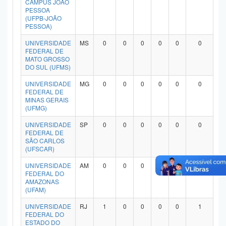
CAMPUS JOÃO
Planalto
PESSOA
(UFPB-JOÃO
PESSOA)
UNIVERSIDADE
MS
0
0
0
0
0
0
FEDERAL DE
MATO GROSSO
DO SUL (UFMS)
UNIVERSIDADE
MG
0
0
0
0
0
0
FEDERAL DE
MINAS GERAIS
(UFMG)
UNIVERSIDADE
SP
0
0
0
0
0
0
FEDERAL DE
SÃO CARLOS
(UFSCAR)
UNIVERSIDADE
AM
0
0
0
0
0
0
FEDERAL DO
AMAZONAS
(UFAM)
UNIVERSIDADE
RJ
1
0
0
0
0
1
FEDERAL DO
ESTADO DO