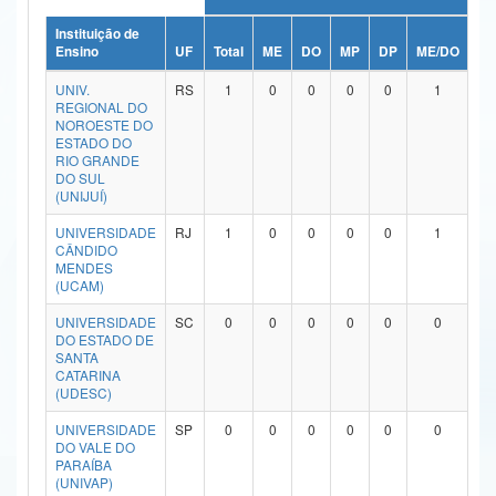
Ministério da Ciência, Tecnologia, Inovações e Comunicações
Instituição de
Ensino
UF
Total
ME
DO
MP
DP
ME/DO
MP
Ministério do Meio Ambiente
UNIV.
RS
1
0
0
0
0
1
REGIONAL DO
Ministério do Turismo
NOROESTE DO
ESTADO DO
RIO GRANDE
Ministério do Desenvolvimento Regional
DO SUL
(UNIJUÍ)
Controladoria-Geral da União
UNIVERSIDADE
RJ
1
0
0
0
0
1
CÂNDIDO
Ministério da Mulher, da Família e dos Direitos Humanos
MENDES
(UCAM)
Secretaria-Geral
UNIVERSIDADE
SC
0
0
0
0
0
0
Secretaria de Governo
DO ESTADO DE
SANTA
CATARINA
Gabinete de Segurança Institucional
(UDESC)
Advocacia-Geral da União
UNIVERSIDADE
SP
0
0
0
0
0
0
DO VALE DO
PARAÍBA
Banco Central do Brasil
(UNIVAP)