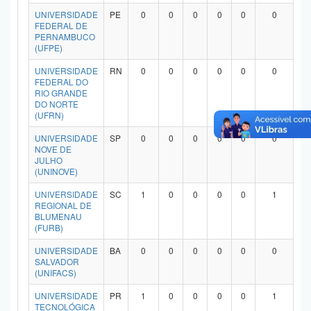
Planalto
UNIVERSIDADE
PE
0
0
0
0
0
0
FEDERAL DE
PERNAMBUCO
(UFPE)
UNIVERSIDADE
RN
0
0
0
0
0
0
FEDERAL DO
RIO GRANDE
DO NORTE
(UFRN)
UNIVERSIDADE
SP
0
0
0
0
0
0
NOVE DE
JULHO
(UNINOVE)
UNIVERSIDADE
SC
1
0
0
0
0
1
REGIONAL DE
BLUMENAU
(FURB)
UNIVERSIDADE
BA
0
0
0
0
0
0
SALVADOR
(UNIFACS)
UNIVERSIDADE
PR
1
0
0
0
0
1
TECNOLÓGICA