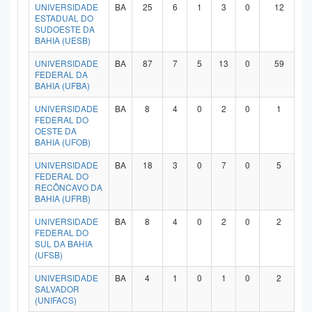
UNIVERSIDADE
BA
25
6
1
3
0
12
ESTADUAL DO
SUDOESTE DA
BAHIA (UESB)
UNIVERSIDADE
BA
87
7
5
13
0
59
FEDERAL DA
BAHIA (UFBA)
UNIVERSIDADE
BA
8
4
0
2
0
1
FEDERAL DO
OESTE DA
BAHIA (UFOB)
UNIVERSIDADE
BA
18
3
0
7
0
5
FEDERAL DO
RECÔNCAVO DA
BAHIA (UFRB)
UNIVERSIDADE
BA
8
4
0
2
0
2
FEDERAL DO
SUL DA BAHIA
(UFSB)
UNIVERSIDADE
BA
4
1
0
1
0
2
SALVADOR
(UNIFACS)