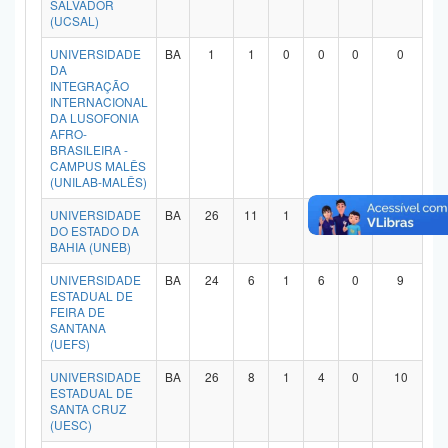
SALVADOR
(UCSAL)
UNIVERSIDADE
BA
1
1
0
0
0
0
DA
INTEGRAÇÃO
INTERNACIONAL
DA LUSOFONIA
AFRO-
BRASILEIRA -
CAMPUS MALÊS
(UNILAB-MALÊS)
UNIVERSIDADE
BA
26
11
1
6
1
4
DO ESTADO DA
BAHIA (UNEB)
UNIVERSIDADE
BA
24
6
1
6
0
9
ESTADUAL DE
FEIRA DE
SANTANA
(UEFS)
UNIVERSIDADE
BA
26
8
1
4
0
10
ESTADUAL DE
SANTA CRUZ
(UESC)