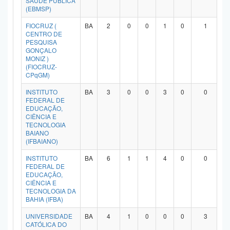
SAÚDE PÚBLICA
(EBMSP)
Planalto
FIOCRUZ (
BA
2
0
0
1
0
1
CENTRO DE
PESQUISA
GONÇALO
MONIZ )
(FIOCRUZ-
CPqGM)
INSTITUTO
BA
3
0
0
3
0
0
FEDERAL DE
EDUCAÇÃO,
CIÊNCIA E
TECNOLOGIA
BAIANO
(IFBAIANO)
INSTITUTO
BA
6
1
1
4
0
0
FEDERAL DE
EDUCAÇÃO,
CIÊNCIA E
TECNOLOGIA DA
BAHIA (IFBA)
UNIVERSIDADE
BA
4
1
0
0
0
3
CATÓLICA DO