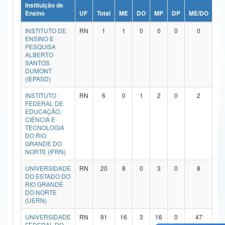
Instituição de
Ministério da Ciência, Tecnologia, Inovações e Comunicações
Ensino
UF
Total
ME
DO
MP
DP
ME/DO
MP
INSTITUTO DE
RN
1
1
0
0
0
0
Ministério do Meio Ambiente
ENSINO E
PESQUISA
Ministério do Turismo
ALBERTO
SANTOS
DUMONT
Ministério do Desenvolvimento Regional
(IEPASD)
Controladoria-Geral da União
INSTITUTO
RN
6
0
1
2
0
2
FEDERAL DE
EDUCAÇÃO,
Ministério da Mulher, da Família e dos Direitos Humanos
CIÊNCIA E
TECNOLOGIA
Secretaria-Geral
DO RIO
GRANDE DO
NORTE (IFRN)
Secretaria de Governo
UNIVERSIDADE
RN
20
8
0
3
0
8
Gabinete de Segurança Institucional
DO ESTADO DO
RIO GRANDE
DO NORTE
Advocacia-Geral da União
(UERN)
Banco Central do Brasil
UNIVERSIDADE
RN
91
16
3
16
0
47
FEDERAL DO