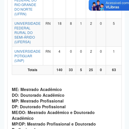
RIO GRANDE
Planalto
DO NORTE
(UFRN)
UNIVERSIDADE
RN
18
8
1
2
0
5
FEDERAL
RURAL DO
SEMI-ÁRIDO
(UFERSA)
UNIVERSIDADE
RN
4
0
0
2
0
1
POTIGUAR
(UNP)
Totais
140
33
5
25
0
63
ME: Mestrado Acadêmico
DO: Doutorado Acadêmico
MP: Mestrado Profissional
DP: Doutorado Profissional
ME/DO: Mestrado Acadêmico e Doutorado
Acadêmico
MP/DP: Mestrado Profissional e Doutorado