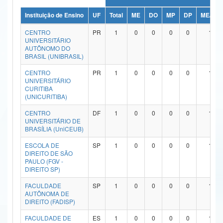
Ministério da Ciência, Tecnologia, Inovações e Comunicações
Instituição de Ensino
UF
Total
ME
DO
MP
DP
ME/DO
CENTRO
PR
1
0
0
0
0
1
Ministério do Meio Ambiente
UNIVERSITÁRIO
AUTÔNOMO DO
Ministério do Turismo
BRASIL (UNIBRASIL)
CENTRO
PR
1
0
0
0
0
1
Ministério do Desenvolvimento Regional
UNIVERSITÁRIO
CURITIBA
Controladoria-Geral da União
(UNICURITIBA)
Ministério da Mulher, da Família e dos Direitos Humanos
CENTRO
DF
1
0
0
0
0
1
UNIVERSITÁRIO DE
BRASÍLIA (UniCEUB)
Secretaria-Geral
ESCOLA DE
SP
1
0
0
0
0
1
Secretaria de Governo
DIREITO DE SÃO
PAULO (FGV -
DIREITO SP)
Gabinete de Segurança Institucional
FACULDADE
SP
1
0
0
0
0
1
Advocacia-Geral da União
AUTÔNOMA DE
DIREITO (FADISP)
Banco Central do Brasil
FACULDADE DE
ES
1
0
0
0
0
1