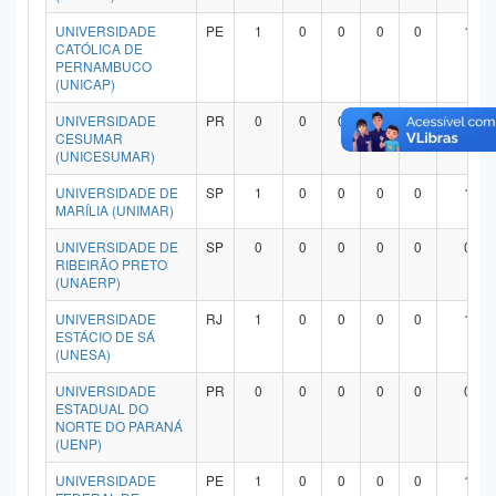
UNIVERSIDADE
PE
1
0
0
0
0
1
CATÓLICA DE
PERNAMBUCO
(UNICAP)
UNIVERSIDADE
PR
0
0
0
0
0
0
CESUMAR
(UNICESUMAR)
UNIVERSIDADE DE
SP
1
0
0
0
0
1
MARÍLIA (UNIMAR)
UNIVERSIDADE DE
SP
0
0
0
0
0
0
RIBEIRÃO PRETO
(UNAERP)
UNIVERSIDADE
RJ
1
0
0
0
0
1
ESTÁCIO DE SÁ
(UNESA)
UNIVERSIDADE
PR
0
0
0
0
0
0
ESTADUAL DO
NORTE DO PARANÁ
(UENP)
UNIVERSIDADE
PE
1
0
0
0
0
1