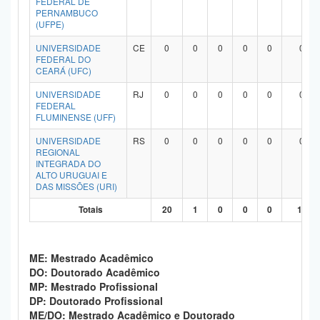
FEDERAL DE
PERNAMBUCO
(UFPE)
UNIVERSIDADE
CE
0
0
0
0
0
0
FEDERAL DO
CEARÁ (UFC)
UNIVERSIDADE
RJ
0
0
0
0
0
0
FEDERAL
FLUMINENSE (UFF)
UNIVERSIDADE
RS
0
0
0
0
0
0
REGIONAL
INTEGRADA DO
ALTO URUGUAI E
DAS MISSÕES (URI)
Totais
20
1
0
0
0
19
ME: Mestrado Acadêmico
DO: Doutorado Acadêmico
MP: Mestrado Profissional
DP: Doutorado Profissional
ME/DO: Mestrado Acadêmico e Doutorado