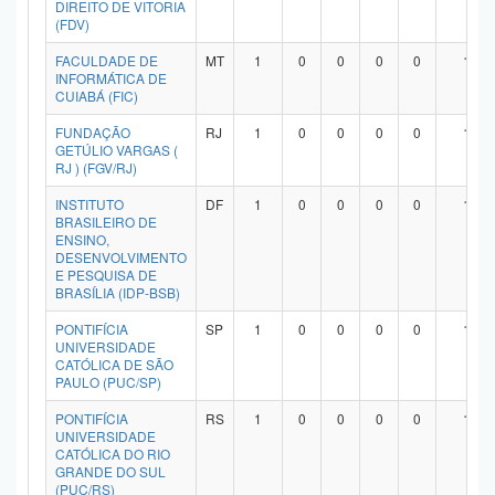
DIREITO DE VITORIA
Planalto
(FDV)
FACULDADE DE
MT
1
0
0
0
0
1
INFORMÁTICA DE
CUIABÁ (FIC)
FUNDAÇÃO
RJ
1
0
0
0
0
1
GETÚLIO VARGAS (
RJ ) (FGV/RJ)
INSTITUTO
DF
1
0
0
0
0
1
BRASILEIRO DE
ENSINO,
DESENVOLVIMENTO
E PESQUISA DE
BRASÍLIA (IDP-BSB)
PONTIFÍCIA
SP
1
0
0
0
0
1
UNIVERSIDADE
CATÓLICA DE SÃO
PAULO (PUC/SP)
PONTIFÍCIA
RS
1
0
0
0
0
1
UNIVERSIDADE
CATÓLICA DO RIO
GRANDE DO SUL
(PUC/RS)