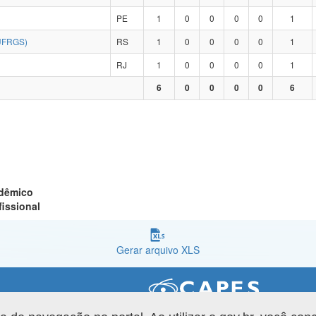
PE
1
0
0
0
0
1
UFRGS)
RS
1
0
0
0
0
1
RJ
1
0
0
0
0
1
6
0
0
0
0
6
adêmico
fissional
Gerar arquivo XLS