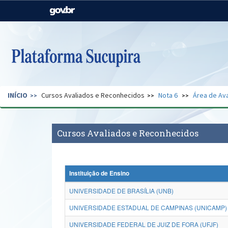
Casa Civil
Ministério da Justiça e
Segurança Pública
Ministério da Agricultura,
Ministério da Educação
Pecuária e Abastecimento
Ministério do Meio Ambiente
Ministério do Turismo
INÍCIO
Cursos Avaliados e Reconhecidos
Nota 6
Área de Ava
Secretaria de Governo
Gabinete de Segurança
Institucional
Cursos Avaliados e Reconhecidos
Instituição de Ensino
UNIVERSIDADE DE BRASÍLIA (UNB)
UNIVERSIDADE ESTADUAL DE CAMPINAS (UNICAMP)
UNIVERSIDADE FEDERAL DE JUIZ DE FORA (UFJF)