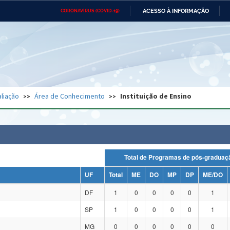
ACESSO À INFORMAÇÃO
CORONAVÍRUS (COVID-19)
Ministério da Defesa
Ministério das Relações
Mini
Exteriores
IR
PARA
O
CONTEÚDO
Ministério da Cidadania
Ministério da Saúde
Mini
Ministério do Desenvolvimento
Controladoria-Geral da União
Minis
Regional
e do
liação
Área de Conhecimento
Instituição de Ensino
Advocacia-Geral da União
Banco Central do Brasil
Plana
Total de Programas de pós-grad
UF
Total
ME
DO
MP
DP
ME/DO
DF
1
0
0
0
0
1
SP
1
0
0
0
0
1
MG
0
0
0
0
0
0