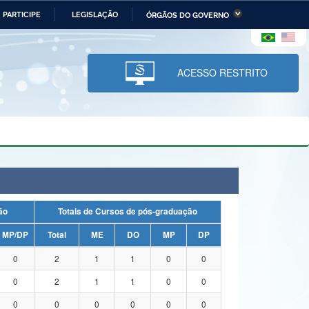
PARTICIPE
LEGISLAÇÃO
ÓRGÃOS DO GOVERNO
stério da Economia
Ministério da Infraestrutura
stério de Minas e Energia
Ministério da Ciência,
Tecnologia, Inovações e
ACESSO RESTRITO
Comunicações
tério da Mulher, da Família
Secretaria-Geral
s Direitos Humanos
lto
uação
Totais de Cursos de pós-graduação
MP/DP
Total
ME
DO
MP
DP
0
2
1
1
0
0
0
2
1
1
0
0
0
0
0
0
0
0