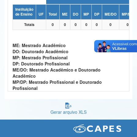
Ministério da Ciência, Tecnologia, Inovações e Comunicações
Instituição
de Ensino
UF
Total
ME
DO
MP
DP
ME/DO
MP/DP
Ministério do Meio Ambiente
Totais
0
0
0
0
0
0
0
Ministério do Turismo
Ministério do Desenvolvimento Regional
ME: Mestrado Acadêmico
DO: Doutorado Acadêmico
Controladoria-Geral da União
MP: Mestrado Profissional
DP: Doutorado Profissional
Ministério da Mulher, da Família e dos Direitos Humanos
ME/DO: Mestrado Acadêmico e Doutorado
Acadêmico
Secretaria-Geral
MP/DP: Mestrado Profissional e Doutorado
Profissional
Secretaria de Governo
Gabinete de Segurança Institucional
Gerar arquivo XLS
Advocacia-Geral da União
Banco Central do Brasil