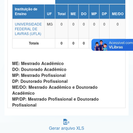
Ministério da Ciência, Tecnologia, Inovações e Comunicações
Instituição de
Ensino
UF
Total
ME
DO
MP
DP
ME/DO
M
Ministério do Meio Ambiente
UNIVERSIDADE
MG
0
0
0
0
0
0
FEDERAL DE
Ministério do Turismo
LAVRAS (UFLA)
Totais
0
0
0
0
0
0
Ministério do Desenvolvimento Regional
Controladoria-Geral da União
ME: Mestrado Acadêmico
Ministério da Mulher, da Família e dos Direitos Humanos
DO: Doutorado Acadêmico
MP: Mestrado Profissional
Secretaria-Geral
DP: Doutorado Profissional
ME/DO: Mestrado Acadêmico e Doutorado
Secretaria de Governo
Acadêmico
MP/DP: Mestrado Profissional e Doutorado
Gabinete de Segurança Institucional
Profissional
Advocacia-Geral da União
Banco Central do Brasil
Gerar arquivo XLS