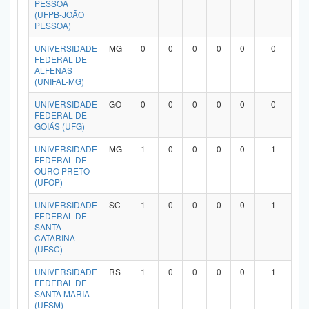
PESSOA
Planalto
(UFPB-JOÃO
PESSOA)
UNIVERSIDADE
MG
0
0
0
0
0
0
FEDERAL DE
ALFENAS
(UNIFAL-MG)
UNIVERSIDADE
GO
0
0
0
0
0
0
FEDERAL DE
GOIÁS (UFG)
UNIVERSIDADE
MG
1
0
0
0
0
1
FEDERAL DE
OURO PRETO
(UFOP)
UNIVERSIDADE
SC
1
0
0
0
0
1
FEDERAL DE
SANTA
CATARINA
(UFSC)
UNIVERSIDADE
RS
1
0
0
0
0
1
FEDERAL DE
SANTA MARIA
(UFSM)