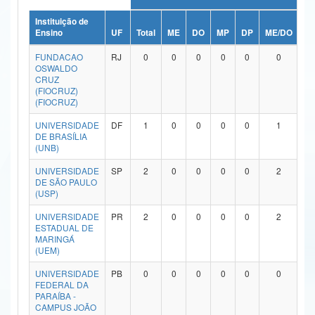
Ministério da Ciência, Tecnologia, Inovações e Comunicações
Instituição de
Ensino
UF
Total
ME
DO
MP
DP
ME/DO
M
Ministério do Meio Ambiente
FUNDACAO
RJ
0
0
0
0
0
0
OSWALDO
Ministério do Turismo
CRUZ
(FIOCRUZ)
(FIOCRUZ)
Ministério do Desenvolvimento Regional
UNIVERSIDADE
DF
1
0
0
0
0
1
Controladoria-Geral da União
DE BRASÍLIA
(UNB)
Ministério da Mulher, da Família e dos Direitos Humanos
UNIVERSIDADE
SP
2
0
0
0
0
2
DE SÃO PAULO
Secretaria-Geral
(USP)
Secretaria de Governo
UNIVERSIDADE
PR
2
0
0
0
0
2
ESTADUAL DE
MARINGÁ
Gabinete de Segurança Institucional
(UEM)
Advocacia-Geral da União
UNIVERSIDADE
PB
0
0
0
0
0
0
FEDERAL DA
PARAÍBA -
Banco Central do Brasil
CAMPUS JOÃO