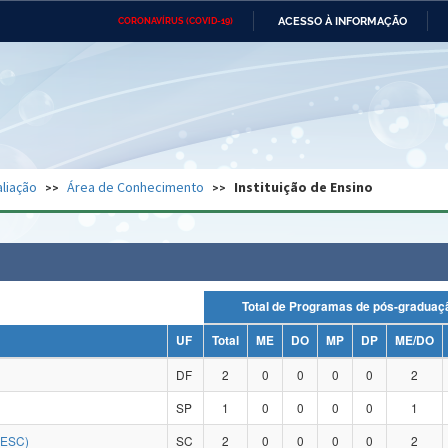
ACESSO À INFORMAÇÃO
CORONAVÍRUS (COVID-19)
Ministério da Defesa
Ministério das Relações
Mini
Exteriores
IR
PARA
O
CONTEÚDO
Ministério da Cidadania
Ministério da Saúde
Mini
Ministério do Desenvolvimento
Controladoria-Geral da União
Minis
Regional
e do
liação
Área de Conhecimento
Instituição de Ensino
Advocacia-Geral da União
Banco Central do Brasil
Plana
Total de Programas de pós-grad
UF
Total
ME
DO
MP
DP
ME/DO
DF
2
0
0
0
0
2
SP
1
0
0
0
0
1
DESC)
SC
2
0
0
0
0
2