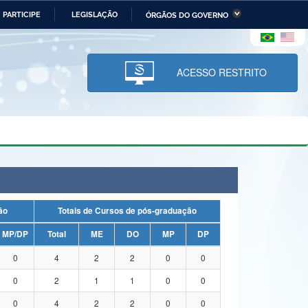
PARTICIPE
LEGISLAÇÃO
ÓRGÃOS DO GOVERNO
stério da Economia
Ministério da Infraestrutura
stério de Minas e Energia
Ministério da Ciência,
Tecnologia, Inovações e
ACESSO RESTRITO
Comunicações
tério da Mulher, da Família
Secretaria-Geral
s Direitos Humanos
lto
uação
Totais de Cursos de pós-graduação
MP/DP
Total
ME
DO
MP
DP
0
4
2
2
0
0
0
2
1
1
0
0
0
4
2
2
0
0