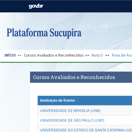
Casa Civil
Ministério da Justiça e
Segurança Pública
Ministério da Agricultura,
Ministério da Educação
Pecuária e Abastecimento
Ministério do Meio Ambiente
Ministério do Turismo
INÍCIO
Cursos Avaliados e Reconhecidos
Nota 5
Área de Ava
Secretaria de Governo
Gabinete de Segurança
Institucional
Cursos Avaliados e Reconhecidos
Instituição de Ensino
UNIVERSIDADE DE BRASÍLIA (UNB)
UNIVERSIDADE DE SÃO PAULO (USP)
UNIVERSIDADE DO ESTADO DE SANTA CATARINA (U