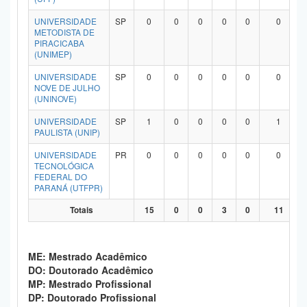
UNIVERSIDADE
SP
0
0
0
0
0
0
METODISTA DE
PIRACICABA
(UNIMEP)
UNIVERSIDADE
SP
0
0
0
0
0
0
NOVE DE JULHO
(UNINOVE)
UNIVERSIDADE
SP
1
0
0
0
0
1
PAULISTA (UNIP)
UNIVERSIDADE
PR
0
0
0
0
0
0
TECNOLÓGICA
FEDERAL DO
PARANÁ (UTFPR)
Totais
15
0
0
3
0
11
ME: Mestrado Acadêmico
DO: Doutorado Acadêmico
MP: Mestrado Profissional
DP: Doutorado Profissional