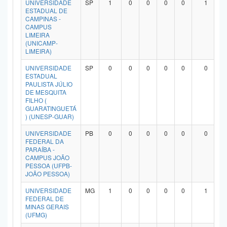
UNIVERSIDADE
SP
1
0
0
0
0
1
Planalto
ESTADUAL DE
CAMPINAS -
CAMPUS
LIMEIRA
(UNICAMP-
LIMEIRA)
UNIVERSIDADE
SP
0
0
0
0
0
0
ESTADUAL
PAULISTA JÚLIO
DE MESQUITA
FILHO (
GUARATINGUETÁ
) (UNESP-GUAR)
UNIVERSIDADE
PB
0
0
0
0
0
0
FEDERAL DA
PARAÍBA -
CAMPUS JOÃO
PESSOA (UFPB-
JOÃO PESSOA)
UNIVERSIDADE
MG
1
0
0
0
0
1
FEDERAL DE
MINAS GERAIS
(UFMG)