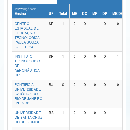
Ministério da Ciência, Tecnologia, Inovações e Comunicações
Instituição de
Ensino
UF
Total
ME
DO
MP
DP
ME/DO
Ministério do Meio Ambiente
CENTRO
SP
1
0
0
1
0
0
ESTADUAL DE
Ministério do Turismo
EDUCAÇÃO
TECNOLÓGICA
PAULA SOUZA
Ministério do Desenvolvimento Regional
(CEETEPS)
Controladoria-Geral da União
INSTITUTO
SP
1
0
0
0
0
1
TECNOLÓGICO
DE
Ministério da Mulher, da Família e dos Direitos Humanos
AERONÁUTICA
(ITA)
Secretaria-Geral
PONTIFÍCIA
RJ
0
0
0
0
0
0
Secretaria de Governo
UNIVERSIDADE
CATÓLICA DO
RIO DE JANEIRO
Gabinete de Segurança Institucional
(PUC-RIO)
Advocacia-Geral da União
UNIVERSIDADE
RS
1
0
0
0
0
1
DE SANTA CRUZ
DO SUL (UNISC)
Banco Central do Brasil